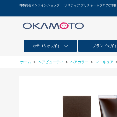
岡本商会オンラインショップ ｜ ソリティア プリチャームプロの方向
カテゴリ
探す
ブランド
探
から
で
ホーム
>
ヘアビューティ
>
ヘアカラー
>
マニキュア