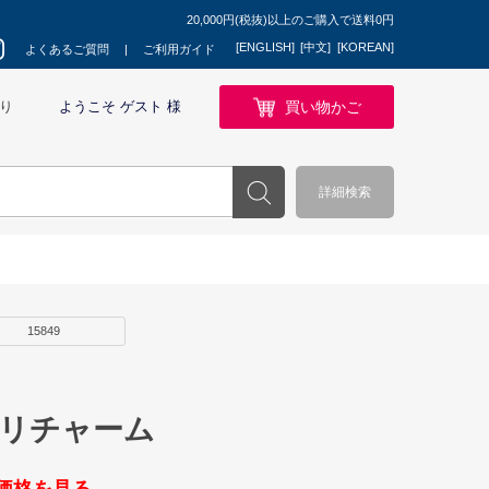
20,000円(税抜)以上のご購入で送料0円
[ENGLISH]
[中文]
[KOREAN]
よくあるご質問
ご利用ガイド
買い物かご
り
ようこそ ゲスト 様
詳細検索
15849
プリチャーム