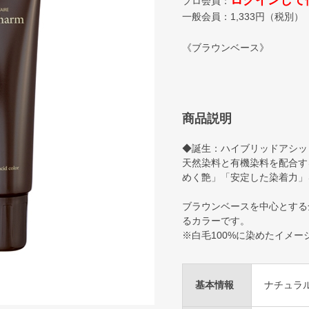
ログインして
プロ会員：
一般会員：
1,333
円（税別）
《ブラウンベース》
商品説明
◆誕生：ハイブリッドアシッ
天然染料と有機染料を配合す
めく艶」「安定した染着力」
ブラウンベースを中心とする
るカラーです。
※白毛100%に染めたイメー
基本情報
ナチュラ