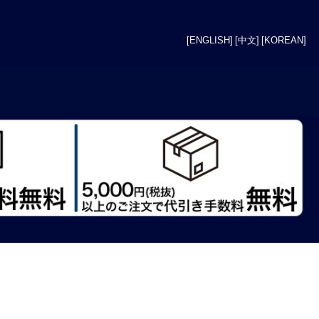
[ENGLISH]
[中文]
[KOREAN]