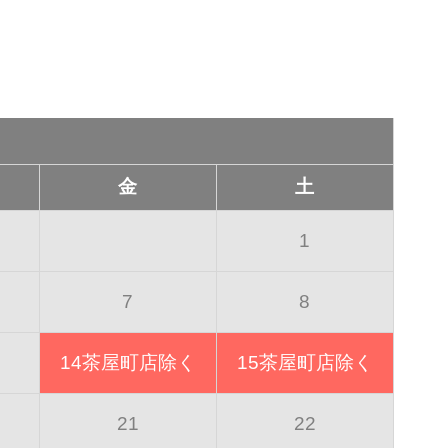
金
土
1
7
8
14
茶屋町店除く
15
茶屋町店除く
21
22