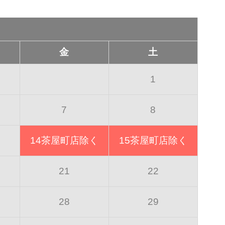
金
土
1
7
8
14
茶屋町店除く
15
茶屋町店除く
21
22
28
29