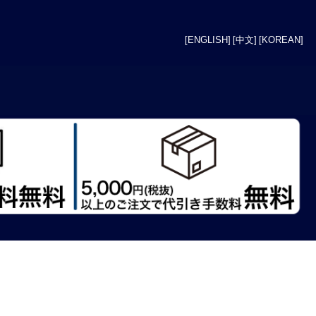
[ENGLISH]
[中文]
[KOREAN]