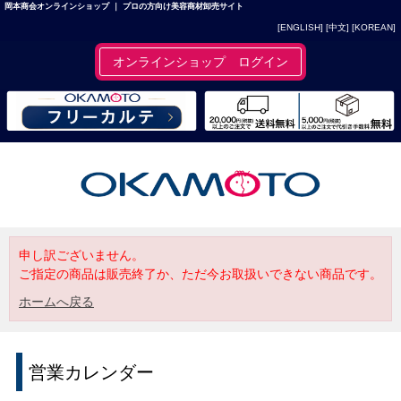
岡本商会オンラインショップ ｜ プロの方向け美容商材卸売サイト
[ENGLISH]
[中文]
[KOREAN]
オンラインショップ ログイン
申し訳ございません。
ご指定の商品は販売終了か、ただ今お取扱いできない商品です。
ホームへ戻る
営業カレンダー