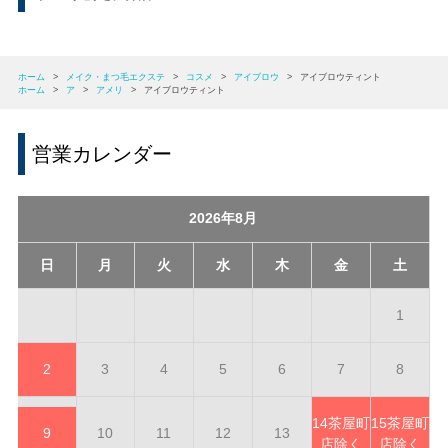
ホーム
>
メイク・まつ毛エクステ
>
コスメ
>
アイブロウ
>
アイブロウティント
ホーム
>
ア
>
アメリ
>
アイブロウティント
営業カレンダー
2026年8月
日
月
火
水
木
金
土
1
2
3
4
5
6
7
8
14
茶屋町
15
茶屋町
9
10
11
12
13
店除く
店除く