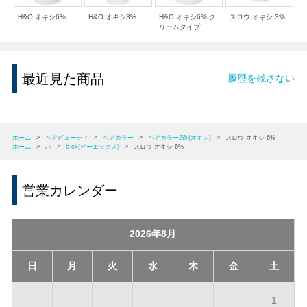
H&O オキシ6%
H&O オキシ3%
H&O オキシ6% ク
スロウ オキシ 3%
リームタイプ
最近見た商品
履歴を残さない
ホーム
>
ヘアビューティ
>
ヘアカラー
>
ヘアカラー2剤(オキシ)
>
スロウ オキシ 6%
ホーム
>
ハ
>
b-ex(ビーエックス)
>
スロウ オキシ 6%
営業カレンダー
2026年8月
日
月
火
水
木
金
土
1