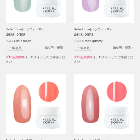
Bella forma(ベラフォーマ)
Bella forma(ベラフォーマ)
BellaForma
BellaForma
F031 Citrus mojito
F032 Grape gummy
590
円（税別）
590
円（税別）
一般会員
一般会員
プロ会員価格
は、ログインしてご確認くだ
プロ会員価格
は、ログインしてご確認くだ
さい
さい