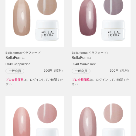
Bella forma(ベラフォーマ)
Bella forma(ベラフォーマ)
BellaForma
BellaForma
F039 Cappuccino
F040 Mauve mist
590
円（税別）
590
円（税別）
一般会員
一般会員
プロ会員価格
は、ログインしてご確認くだ
プロ会員価格
は、ログインしてご確認くだ
さい
さい