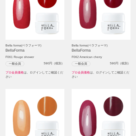
Bella forma(ベラフォーマ)
Bella forma(ベラフォーマ)
BellaForma
BellaForma
F061 Rouge shower
F062 American cherry
590
円（税別）
590
円（税別）
一般会員
一般会員
プロ会員価格
は、ログインしてご確認くだ
プロ会員価格
は、ログインしてご確認くだ
さい
さい