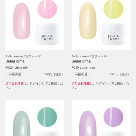
Bella forma(ベラフォーマ)
Bella forma(ベラフォーマ)
BellaForma
BellaForma
F029 Ichigo milk
F030 Lemonade
590
円（税別）
590
円（税別）
一般会員
一般会員
プロ会員価格
は、ログインしてご確認くだ
プロ会員価格
は、ログインしてご確認くだ
さい
さい