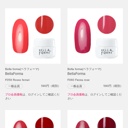
Bella forma(ベラフォーマ)
Bella forma(ベラフォーマ)
BellaForma
BellaForma
F059 Rosso ferrari
F060 Fiesta rose
590
円（税別）
590
円（税別）
一般会員
一般会員
プロ会員価格
は、ログインしてご確認くだ
プロ会員価格
は、ログインしてご確認くだ
さい
さい