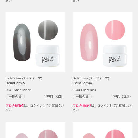
さい
さい
Bella forma(ベラフォーマ)
Bella forma(ベラフォーマ)
BellaForma
BellaForma
F047 Sheer black
F048 Glight pink
590
円（税別）
590
円（税別）
一般会員
一般会員
プロ会員価格
は、ログインしてご確認くだ
プロ会員価格
は、ログインしてご確認くだ
さい
さい