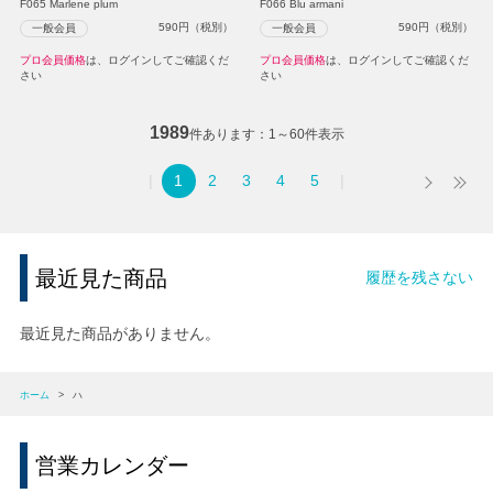
F065 Marlene plum
F066 Blu armani
590
円（税別）
590
円（税別）
一般会員
一般会員
プロ会員価格
は、ログインしてご確認くだ
プロ会員価格
は、ログインしてご確認くだ
さい
さい
1989
件あります
1～60件表示
1
2
3
4
5
最近見た商品
履歴を残さない
最近見た商品がありません。
ホーム
>
ハ
営業カレンダー