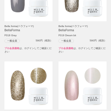
Bella forma(ベラフォーマ)
Bella forma(ベラフォーマ)
BellaForma
BellaForma
F018 Gray
F019 Dream bit
590
円（税別）
590
円（税別）
一般会員
一般会員
プロ会員価格
は、ログインしてご確認くだ
プロ会員価格
は、ログインしてご確認くだ
さい
さい