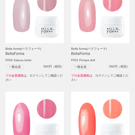
Bella forma(ベラフォーマ)
Bella forma(ベラフォーマ)
BellaForma
BellaForma
F050 Sakura bebe
F051 Pompa doll
590
円（税別）
590
円（税別）
一般会員
一般会員
プロ会員価格
は、ログインしてご確認くだ
プロ会員価格
は、ログインしてご確認くだ
さい
さい