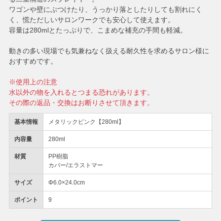
ワゴンや壁にぶつけたり、うっかり落としたりしても割れにく
く、慌ただしいサロンワークでも安心して使えます。
容量は280mlとたっぷりで、こまめな補充の手間も軽減。
動きの多い現場でも気兼ねなく扱える耐久性を求めるサロン様に
おすすめです。
※使用上の注意
水以外の物を入れるとつまる恐れがあります。
その際の返品・交換はお断りさせて頂きます。
基本情報
メタリックピンク【280ml】
内容量
280ml
材質
PP樹脂
カバー/エラストマー
サイズ
Φ6.0×24.0cm
ポイント
9