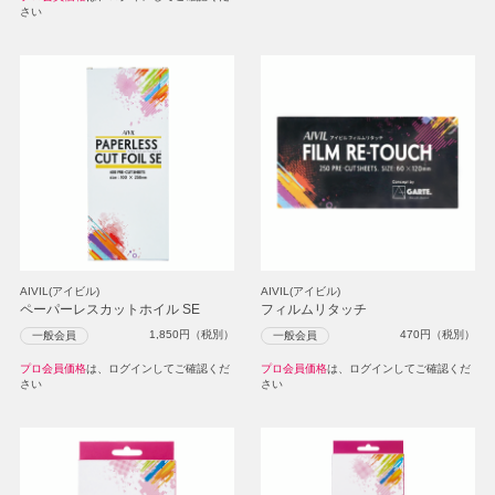
さい
AIVIL(アイビル)
AIVIL(アイビル)
ペーパーレスカットホイル SE
フィルムリタッチ
1,850
円（税別）
470
円（税別）
一般会員
一般会員
プロ会員価格
は、ログインしてご確認くだ
プロ会員価格
は、ログインしてご確認くだ
さい
さい