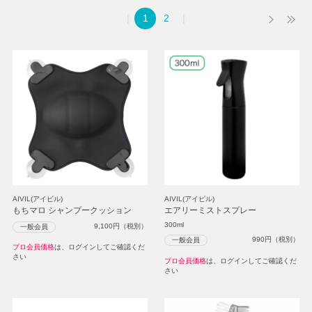
1
2
AIVIL(アイビル)
AIVIL(アイビル)
もちマロ シャンプークッション
エアリーミストスプレー
300ml
9,100
円（税別）
一般会員
990
円（税別）
一般会員
プロ会員価格
は、ログインしてご確認くだ
さい
プロ会員価格
は、ログインしてご確認くだ
さい