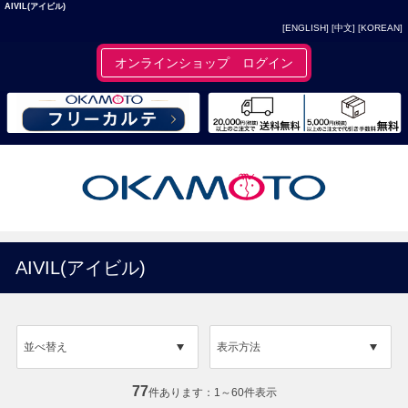
AIVIL(アイビル)
[ENGLISH]
[中文]
[KOREAN]
オンラインショップ ログイン
AIVIL(アイビル)
並べ替え
表示方法
77
件あります
1～60件表示