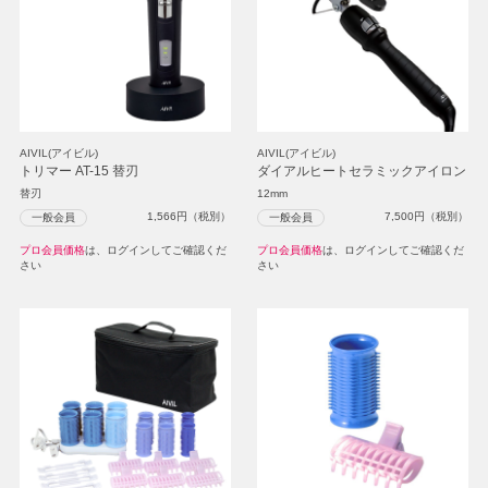
AIVIL(アイビル)
AIVIL(アイビル)
トリマー AT-15 替刃
ダイアルヒートセラミックアイロン
替刃
12mm
1,566
円（税別）
7,500
円（税別）
一般会員
一般会員
プロ会員価格
は、ログインしてご確認くだ
プロ会員価格
は、ログインしてご確認くだ
さい
さい