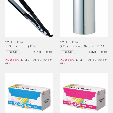
AIVIL(アイビル)
AIVIL(アイビル)
FDストレートアイロン
プロフェッショナル カラーホイル
25,700
円（税別）
3,370
円（税別）
一般会員
一般会員
プロ会員価格
は、ログインしてご確認くだ
プロ会員価格
は、ログインしてご確認くだ
さい
さい