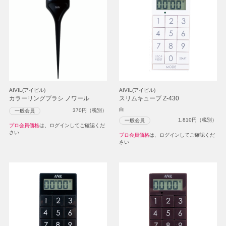
AIVIL(アイビル)
AIVIL(アイビル)
カラーリングブラシ ノワール
スリムキューブ Z-430
白
370
円（税別）
一般会員
1,810
円（税別）
一般会員
プロ会員価格
は、ログインしてご確認くだ
さい
プロ会員価格
は、ログインしてご確認くだ
さい