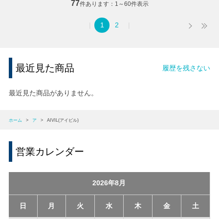
77
件あります
1～60件表示
1
2
最近見た商品
履歴を残さない
最近見た商品がありません。
ホーム
>
ア
>
AIVIL(アイビル)
営業カレンダー
2026年8月
日
月
火
水
木
金
土