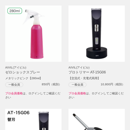
AIVIL(アイビル)
AIVIL(アイビル)
ゼロショックスプレー
プロトリマー AT-15G06
メタリックピンク【280ml】
【交流式・充電式両用】
850
円（税別）
10,800
円（税別）
一般会員
一般会員
プロ会員価格
は、ログインしてご確認くだ
プロ会員価格
は、ログインしてご確認くだ
さい
さい