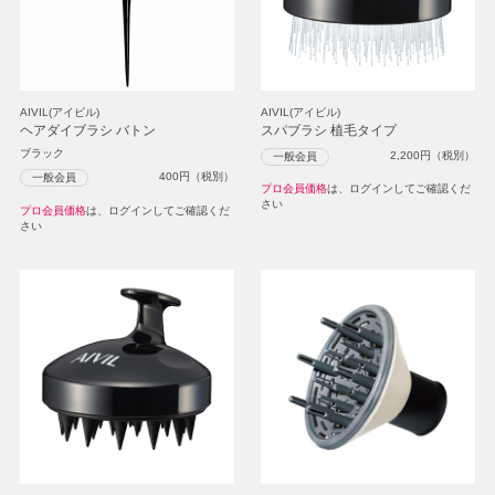
AIVIL(アイビル)
AIVIL(アイビル)
ヘアダイブラシ バトン
スパブラシ 植毛タイプ
ブラック
2,200
円（税別）
一般会員
400
円（税別）
一般会員
プロ会員価格
は、ログインしてご確認くだ
さい
プロ会員価格
は、ログインしてご確認くだ
さい