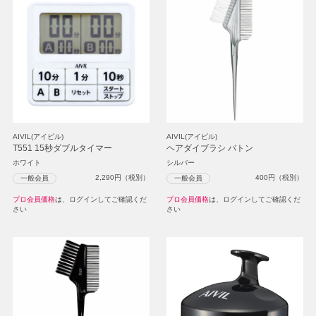
AIVIL(アイビル)
AIVIL(アイビル)
T551 15秒ダブルタイマー
ヘアダイブラシ バトン
ホワイト
シルバー
2,290
円（税別）
400
円（税別）
一般会員
一般会員
プロ会員価格
は、ログインしてご確認くだ
プロ会員価格
は、ログインしてご確認くだ
さい
さい