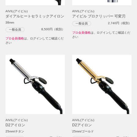
AIVIL(アイビル)
AIVIL(アイビル)
ダイアルヒートセラミックアイロン
アイビル プロクリッパー 可変刃
38mm
2,740
円（税別）
一般会員
8,500
円（税別）
一般会員
プロ会員価格
は、ログインしてご確認くだ
さい
プロ会員価格
は、ログインしてご確認くだ
さい
AIVIL(アイビル)
AIVIL(アイビル)
D2アイロン
D2アイロン
25mm/チタン
25mm/ゴールド