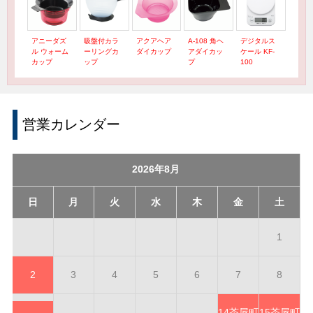
アニーダズ
吸盤付カラ
アクアヘア
A-108 角ヘ
デジタルス
ル ウォーム
ーリングカ
ダイカップ
アダイカッ
ケール KF-
カップ
ップ
プ
100
営業カレンダー
2026年8月
日
月
火
水
木
金
土
1
2
3
4
5
6
7
8
14
茶屋町
15
茶屋町