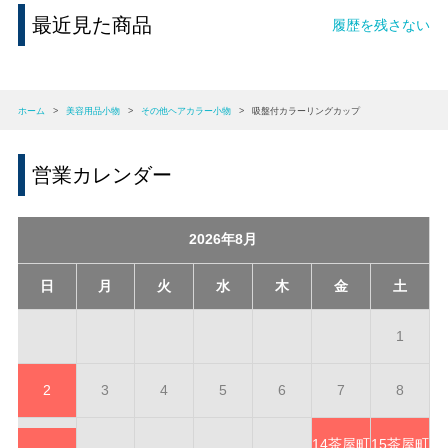
最近見た商品
履歴を残さない
ホーム
>
美容用品小物
>
その他ヘアカラー小物
>
吸盤付カラーリングカップ
営業カレンダー
2026年8月
日
月
火
水
木
金
土
1
2
3
4
5
6
7
8
14
茶屋町
15
茶屋町