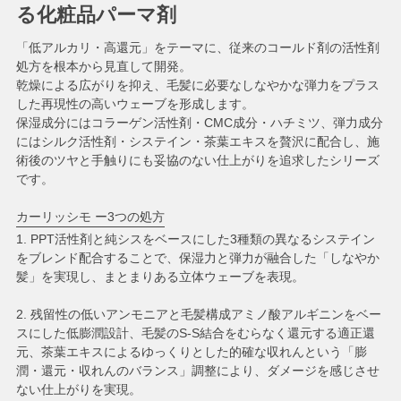
る化粧品パーマ剤
「低アルカリ・高還元」をテーマに、従来のコールド剤の活性剤
処方を根本から見直して開発。
乾燥による広がりを抑え、毛髪に必要なしなやかな弾力をプラス
した再現性の高いウェーブを形成します。
保湿成分にはコラーゲン活性剤・CMC成分・ハチミツ、弾力成分
にはシルク活性剤・システイン・茶葉エキスを贅沢に配合し、施
術後のツヤと手触りにも妥協のない仕上がりを追求したシリーズ
です。
カーリッシモ ー3つの処方
1. PPT活性剤と純シスをベースにした3種類の異なるシステイン
をブレンド配合することで、保湿力と弾力が融合した「しなやか
髪」を実現し、まとまりある立体ウェーブを表現。
2. 残留性の低いアンモニアと毛髪構成アミノ酸アルギニンをベー
スにした低膨潤設計、毛髪のS-S結合をむらなく還元する適正還
元、茶葉エキスによるゆっくりとした的確な収れんという「膨
潤・還元・収れんのバランス」調整により、ダメージを感じさせ
ない仕上がりを実現。