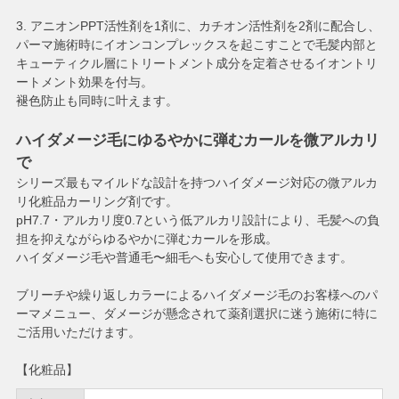
3. アニオンPPT活性剤を1剤に、カチオン活性剤を2剤に配合し、
パーマ施術時にイオンコンプレックスを起こすことで毛髪内部と
キューティクル層にトリートメント成分を定着させるイオントリ
ートメント効果を付与。
褪色防止も同時に叶えます。
ハイダメージ毛にゆるやかに弾むカールを微アルカリ
で
シリーズ最もマイルドな設計を持つハイダメージ対応の微アルカ
リ化粧品カーリング剤です。
pH7.7・アルカリ度0.7という低アルカリ設計により、毛髪への負
担を抑えながらゆるやかに弾むカールを形成。
ハイダメージ毛や普通毛〜細毛へも安心して使用できます。
ブリーチや繰り返しカラーによるハイダメージ毛のお客様へのパ
ーマメニュー、ダメージが懸念されて薬剤選択に迷う施術に特に
ご活用いただけます。
【化粧品】