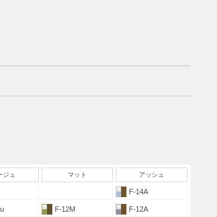
ージュ
マット
アッシュ
F-14A
u
F-12M
F-12A