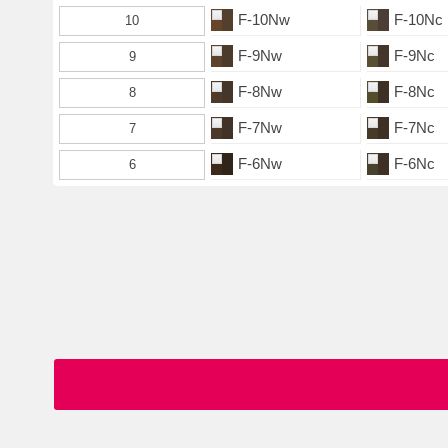
F-10Nw
F-10Nc
10
F-9Nw
F-9Nc
9
F-8Nw
F-8Nc
8
F-7Nw
F-7Nc
7
F-6Nw
F-6Nc
6