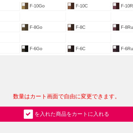
F-10Go
F-10C
F-10R
F-8Go
F-8C
F-8Ru
F-6Go
F-6C
F-6Ru
数量はカート画面で自由に変更できます。
を入れた商品をカートに入れる