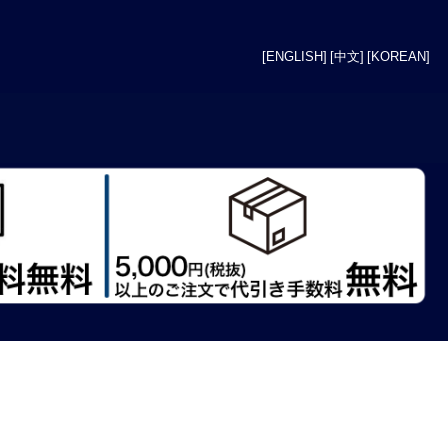
[ENGLISH]
[中文]
[KOREAN]