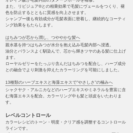
また、リビジュア®との相乗効果で毛髪にヴェールをつくり、褪
色を防止するとともに質感を向上させます。
シャンプー後も有効成分が毛髪表面に密着し、継続的なコーティ
ング効果をもたらします。
はちみつが芯から潤し、つややかな髪へ
親水基を持つはちみつが水分を抱え込み毛髪内部へ浸透。
油分とバランスよく馴染んで、芯から輝きツヤのある髪に仕上げ
ます。
ローヤルゼリーをたっぷり含んだはちみつを配合し、ハーブ成分
との融合でより刺激を抑えたカラーリングを可能にしました。
13種類のハーブエキスと海藻エキスで"やさしさ"の極みへ
シャクヤク・アルニカなどのハーブエキスやミネラルを豊富に含
む海藻エキスを配合。カラーリング中も髪と頭皮をいたわりま
す。
レベルコントロール
カラーレシピのトーン・明度・クリア感を調整するコントロール
ラインです。