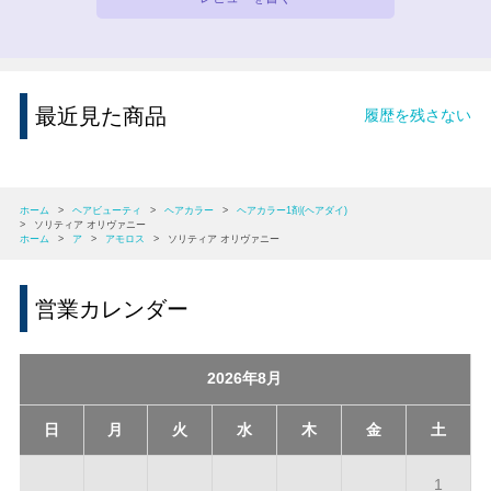
最近見た商品
履歴を残さない
ホーム
>
ヘアビューティ
>
ヘアカラー
>
ヘアカラー1剤(ヘアダイ)
>
ソリティア オリヴァニー
ホーム
>
ア
>
アモロス
>
ソリティア オリヴァニー
営業カレンダー
2026年8月
日
月
火
水
木
金
土
1