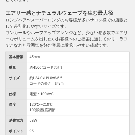
エアリー感とナチュラルウェーブを生む最大径
ロングヘア〜スーパーロングのお客様が多いサロン様での店販と
して差別化しやすいサイズです。
ワンカールやハーフアップアレンジなど、少ない巻き数でエアリ
ーなボリュームを出したいお客様へのご提案に適しており、ラフ
でこなれた雰囲気を好む客層に訴求しやすい径感です。
基本情報
45mm
重量
約450g(コード含む)
サイズ
約L34.0xH9.0xW6.5
コードの長さ：約3m
仕様
電源：100VAC
温度
120℃〜210℃
10段階温度調節
消費電力
58W
ポイント
95