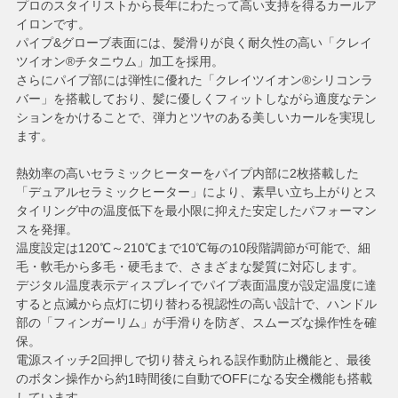
プロのスタイリストから長年にわたって高い支持を得るカールア
イロンです。
パイプ&グローブ表面には、髪滑りが良く耐久性の高い「クレイ
ツイオン®チタニウム」加工を採用。
さらにパイプ部には弾性に優れた「クレイツイオン®シリコンラ
バー」を搭載しており、髪に優しくフィットしながら適度なテン
ションをかけることで、弾力とツヤのある美しいカールを実現し
ます。
熱効率の高いセラミックヒーターをパイプ内部に2枚搭載した
「デュアルセラミックヒーター」により、素早い立ち上がりとス
タイリング中の温度低下を最小限に抑えた安定したパフォーマン
スを発揮。
温度設定は120℃～210℃まで10℃毎の10段階調節が可能で、細
毛・軟毛から多毛・硬毛まで、さまざまな髪質に対応します。
デジタル温度表示ディスプレイでパイプ表面温度が設定温度に達
すると点滅から点灯に切り替わる視認性の高い設計で、ハンドル
部の「フィンガーリム」が手滑りを防ぎ、スムーズな操作性を確
保。
電源スイッチ2回押しで切り替えられる誤作動防止機能と、最後
のボタン操作から約1時間後に自動でOFFになる安全機能も搭載
しています。