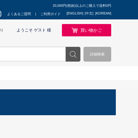
20,000円(税抜)以上のご購入で送料0円
[ENGLISH]
[中文]
[KOREAN]
よくあるご質問
ご利用ガイド
買い物かご
り
ようこそ ゲスト 様
詳細検索