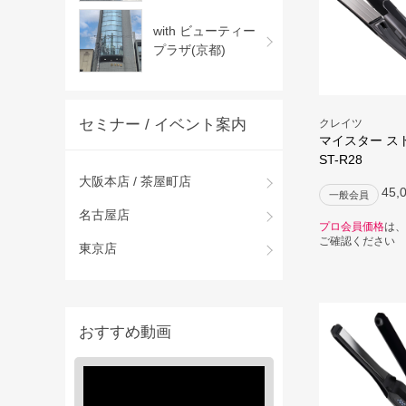
with ビューティー
プラザ(京都)
セミナー / イベント案内
クレイツ
マイスター ス
ST-R28
大阪本店 / 茶屋町店
45,
一般会員
名古屋店
プロ会員価格
は、
ご確認ください
東京店
おすすめ動画