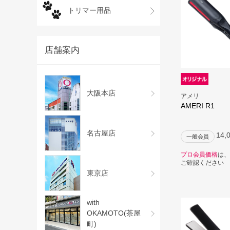
トリマー用品
店舗案内
大阪本店
アメリ
AMERI R1
名古屋店
14,
一般会員
プロ会員価格
は、
ご確認ください
東京店
with
OKAMOTO(茶屋
町)