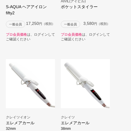
AIVIL(アイビル)
S-AQUA ヘアアイロン
ポケットスタイラー
fifty2
17,250
3,580
円（税別）
円（税別）
一般会員
一般会員
プロ会員価格
は、ログインして
プロ会員価格
は、ログインして
ご確認ください
ご確認ください
クレイツイオン
クレイツ
エレメアカール
エレメアカール
32mm
38mm