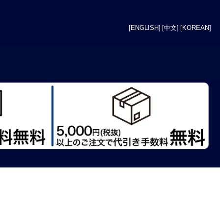
[ENGLISH]
[中文]
[KOREAN]