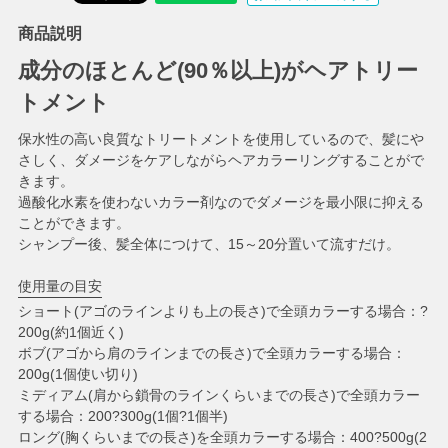
商品説明
成分のほとんど(90％以上)がヘアトリー
トメント
保水性の高い良質なトリートメントを使用しているので、髪にや
さしく、ダメージをケアしながらヘアカラーリングすることがで
きます。
過酸化水素を使わないカラー剤なのでダメージを最小限に抑える
ことができます。
シャンプー後、髪全体につけて、15～20分置いて流すだけ。
使用量の目安
ショート(アゴのラインよりも上の長さ)で全頭カラーする場合：?
200g(約1個近く)
ボブ(アゴから肩のラインまでの長さ)で全頭カラーする場合：
200g(1個使い切り)
ミディアム(肩から鎖骨のラインくらいまでの長さ)で全頭カラー
する場合：200?300g(1個?1個半)
ロング(胸くらいまでの長さ)を全頭カラーする場合：400?500g(2