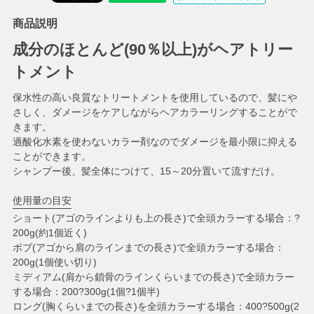
商品説明
成分のほとんど(90％以上)がヘアトリー
トメント
保水性の高い良質なトリートメントを使用しているので、髪にや
さしく、ダメージをケアしながらヘアカラーリングすることがで
きます。
過酸化水素を使わないカラー剤なのでダメージを最小限に抑える
ことができます。
シャンプー後、髪全体につけて、15～20分置いて流すだけ。
使用量の目安
ショート(アゴのラインよりも上の長さ)で全頭カラーする場合：?
200g(約1個近く)
ボブ(アゴから肩のラインまでの長さ)で全頭カラーする場合：
200g(1個使い切り)
ミディアム(肩から鎖骨のラインくらいまでの長さ)で全頭カラー
する場合：200?300g(1個?1個半)
ロング(胸くらいまでの長さ)を全頭カラーする場合：400?500g(2