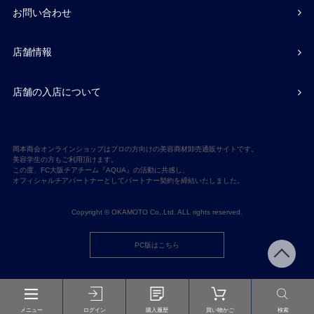
お問い合わせ
店舗情報
店舗の入店について
岡本商会オンラインショップはプロの方向けの美容商材卸売通販サイトです。
美容学生の方もご利用頂けます。
この度、FC大阪チアチーム『AQUA』の活動に共感し、
オフィシャルチアパートナーとしてパートナー契約を締結いたしました。
Copyright © OKAMOTO Co,.Ltd. ALL rights reserved.
PC版はこちら
メニュー
ログイン
購入履歴
買い物かご
検索