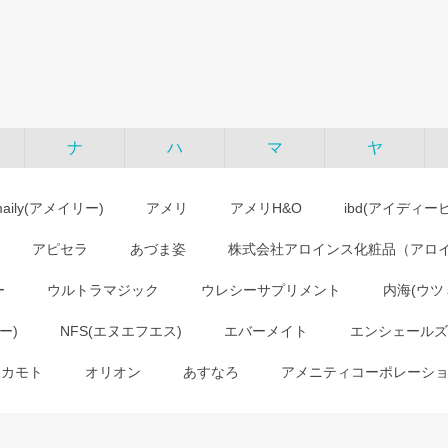
ナ
ハ
マ
ヤ
maily(アメイリー)
アメリ
アメリH&O
ibd(アイディー
アピセラ
あづま姿
株式会社アロインス化粧品（アロ
ー
ウルトラマジック
ウレシーサプリメント
内海(ウツ
ー)
NFS(エヌエフエス)
エバーメイト
エンシェールズ
オカモト
オリオン
あすなろ
アメニティコーポレーシ