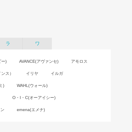
ラ
ワ
ビー)
AVANCE(アヴァンセ)
アモロス
インス）
イリヤ
イルガ
ミ)
WAHL(ウォール)
O・I・C(オーアイシー)
ョン
emena(エメナ)