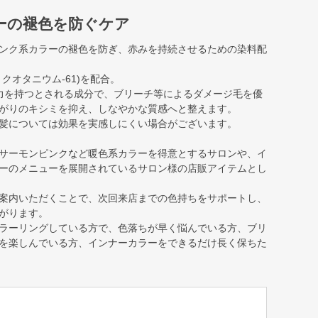
ーの褪色を防ぐケア
ンク系カラーの褪色を防ぎ、赤みを持続させるための染料配
クオタニウム-61)を配合。
力を持つとされる成分で、ブリーチ等によるダメージ毛を優
がりのキシミを抑え、しなやかな質感へと整えます。
髪については効果を実感しにくい場合がございます。
サーモンピンクなど暖色系カラーを得意とするサロンや、イ
ーのメニューを展開されているサロン様の店販アイテムとし
案内いただくことで、次回来店までの色持ちをサポートし、
がります。
ラーリングしている方で、色落ちが早く悩んでいる方、ブリ
を楽しんでいる方、インナーカラーをできるだけ長く保ちた