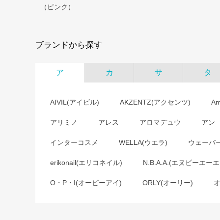
（ピンク）
ブランドから探す
ア
カ
サ
タ
AIVIL(アイビル)
AKZENTZ(アクセンツ)
A
アリミノ
アレス
アロマデュウ
アン
インターコスメ
WELLA(ウエラ)
ウェーバ
erikonail(エリコネイル)
N.B.A.A.(エヌビーエーエ
O・P・I(オーピーアイ)
ORLY(オーリー)