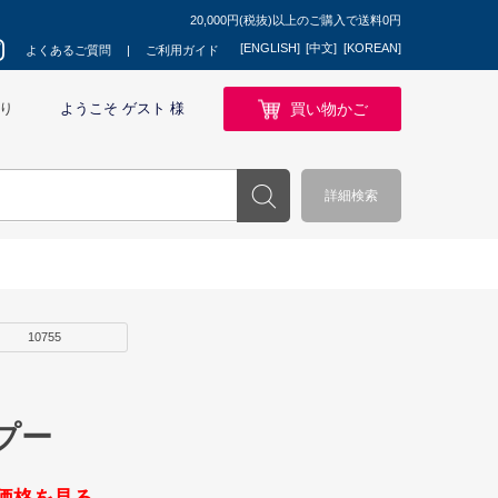
20,000円(税抜)以上のご購入で送料0円
[ENGLISH]
[中文]
[KOREAN]
よくあるご質問
ご利用ガイド
買い物かご
り
ようこそ ゲスト 様
詳細検索
10755
プー