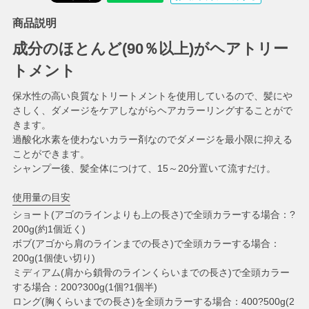
商品説明
成分のほとんど(90％以上)がヘアトリー
トメント
保水性の高い良質なトリートメントを使用しているので、髪にや
さしく、ダメージをケアしながらヘアカラーリングすることがで
きます。
過酸化水素を使わないカラー剤なのでダメージを最小限に抑える
ことができます。
シャンプー後、髪全体につけて、15～20分置いて流すだけ。
使用量の目安
ショート(アゴのラインよりも上の長さ)で全頭カラーする場合：?
200g(約1個近く)
ボブ(アゴから肩のラインまでの長さ)で全頭カラーする場合：
200g(1個使い切り)
ミディアム(肩から鎖骨のラインくらいまでの長さ)で全頭カラー
する場合：200?300g(1個?1個半)
ロング(胸くらいまでの長さ)を全頭カラーする場合：400?500g(2