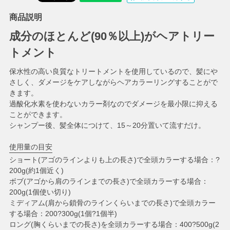
商品説明
成分のほとんど(90％以上)がヘアトリー
トメント
保水性の高い良質なトリートメントを使用しているので、髪にや
さしく、ダメージをケアしながらヘアカラーリングすることがで
きます。
過酸化水素を使わないカラー剤なのでダメージを最小限に抑える
ことができます。
シャンプー後、髪全体につけて、15～20分置いて流すだけ。
使用量の目安
ショート(アゴのラインよりも上の長さ)で全頭カラーする場合：?
200g(約1個近く)
ボブ(アゴから肩のラインまでの長さ)で全頭カラーする場合：
200g(1個使い切り)
ミディアム(肩から鎖骨のラインくらいまでの長さ)で全頭カラー
する場合：200?300g(1個?1個半)
ロング(胸くらいまでの長さ)を全頭カラーする場合：400?500g(2