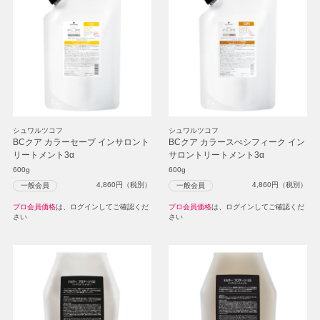
シュワルツコフ
シュワルツコフ
BCクア カラーセーブ インサロント
BCクア カラースぺシフィーク イン
リートメント3α
サロントリートメント3α
600g
600g
4,860
円（税別）
4,860
円（税別）
一般会員
一般会員
プロ会員価格
は、ログインしてご確認くだ
プロ会員価格
は、ログインしてご確認くだ
さい
さい