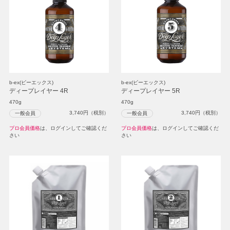
b-ex(ビーエックス)
b-ex(ビーエックス)
ディープレイヤー 4R
ディープレイヤー 5R
470g
470g
3,740
円（税別）
3,740
円（税別）
一般会員
一般会員
プロ会員価格
は、ログインしてご確認くだ
プロ会員価格
は、ログインしてご確認くだ
さい
さい