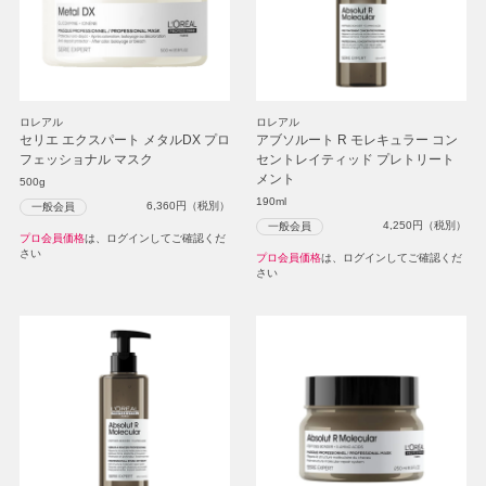
ロレアル
ロレアル
セリエ エクスパート メタルDX プロ
アブソルート R モレキュラー コン
フェッショナル マスク
セントレイティッド プレトリート
メント
500g
190ml
6,360
円（税別）
一般会員
4,250
円（税別）
一般会員
プロ会員価格
は、ログインしてご確認くだ
さい
プロ会員価格
は、ログインしてご確認くだ
さい