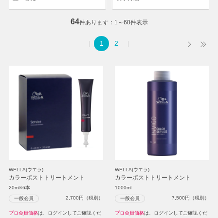
64
件あります
1～60件表示
1
2
WELLA(ウエラ)
WELLA(ウエラ)
カラーポストトリートメント
カラーポストトリートメント
20ml×6本
1000ml
2,700
円（税別）
7,500
円（税別）
一般会員
一般会員
プロ会員価格
は、ログインしてご確認くだ
プロ会員価格
は、ログインしてご確認くだ