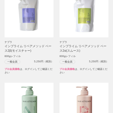
ナプラ
ナプラ
インプライム リペアメソッド ベー
インプライム リペアメソッド ベー
ス2β(モイスチャー)
ス2α(スムース)
600gレフィル
600gレフィル
5,250
円（税別）
5,250
円（税別）
一般会員
一般会員
プロ会員価格
は、ログインしてご確認くだ
プロ会員価格
は、ログインしてご確認くだ
さい
さい