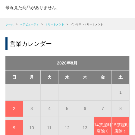
最近見た商品がありません。
ホーム
>
ヘアビューティ
>
トリートメント
>
インサロントリートメント
営業カレンダー
2026年8月
日
月
火
水
木
金
土
1
2
3
4
5
6
7
8
14
茶屋町
15
茶屋町
9
10
11
12
13
店除く
店除く