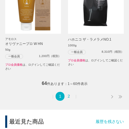
アモロス
ハホニコ ザ・ラメラメNO.1
オリヴァニープロ W HN
1000g
50g
8,310
円（税別）
一般会員
1,200
円（税別）
一般会員
プロ会員価格
は、ログインしてご確認くだ
さい
プロ会員価格
は、ログインしてご確認くだ
さい
64
件あります
1～60件表示
1
2
最近見た商品
履歴を残さない