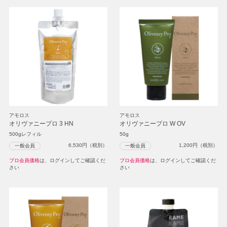
アモロス
アモロス
オリヴァニープロ 3 HN
オリヴァニープロ W OV
500gレフィル
50g
6,530
円（税別）
1,200
円（税別）
一般会員
一般会員
プロ会員価格
は、ログインしてご確認くだ
プロ会員価格
は、ログインしてご確認くだ
さい
さい