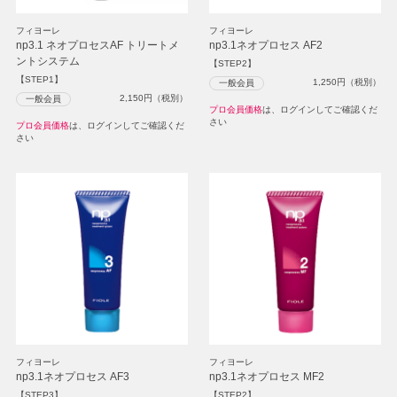
フィヨーレ
フィヨーレ
np3.1 ネオプロセスAF トリートメ
np3.1ネオプロセス AF2
ントシステム
【STEP2】
【STEP1】
1,250
円（税別）
一般会員
2,150
円（税別）
一般会員
プロ会員価格
は、ログインしてご確認くだ
さい
プロ会員価格
は、ログインしてご確認くだ
さい
フィヨーレ
フィヨーレ
np3.1ネオプロセス AF3
np3.1ネオプロセス MF2
【STEP3】
【STEP2】