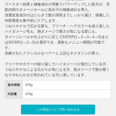
ブースター効果と補修成分の増量でパワーアップした処方が、毛
髪内部のダメージホールに高分子の補修成分を導入。
浸透促進成分のはたらきで髪の深部までしっかり届け、損傷した
内部構造を集中的にケアします。
うねりやクセで広がる髪も、ブリーチ・ヘアカラーを繰り返した
ハイダメージ毛も、熱ダメージで硬さが気になる髪にも。
ダメージレベルや仕上がりに応じて5STEP(1→2→3→4→5)また
は3STEP(1→2→5)を選択でき、柔軟なメニュー展開が可能で
す。
洗練されたクラシカルなペアーと上品なネクタリンの香り。
ブリーチやカラーの繰り返しでハイダメージが進行している方、
うねりやクセによる広がりが気になる方、熱ダメージで髪が硬く
なりやわらかさが失われている方に適しています。
基本情報
470g
内容量
470g
この商品について問い合わせる