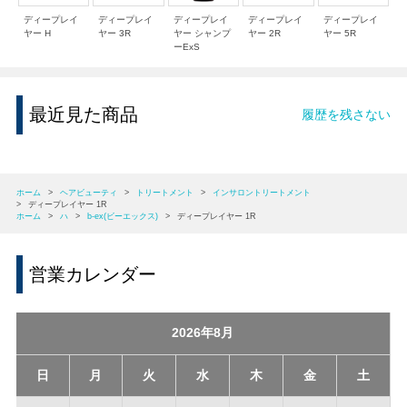
ディープレイ
ディープレイ
ディープレイ
ディープレイ
ディープレイ
ヤー H
ヤー 3R
ヤー シャンプ
ヤー 2R
ヤー 5R
ーExS
最近見た商品
履歴を残さない
ホーム
>
ヘアビューティ
>
トリートメント
>
インサロントリートメント
>
ディープレイヤー 1R
ホーム
>
ハ
>
b-ex(ビーエックス)
>
ディープレイヤー 1R
営業カレンダー
2026年8月
日
月
火
水
木
金
土