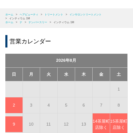
ホーム
>
ヘアビューティ
>
トリートメント
>
インサロントリートメント
>
インティウム 1M
ホーム
>
ナ
>
ナンバースリー
>
インティウム 1M
営業カレンダー
2026年8月
日
月
火
水
木
金
土
1
2
3
4
5
6
7
8
14
茶屋町
15
茶屋町
9
10
11
12
13
店除く
店除く