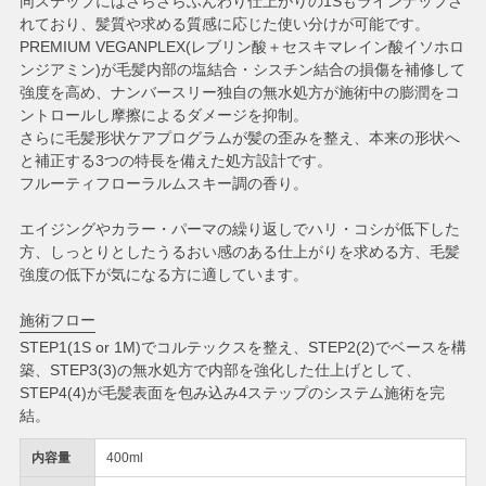
同ステップにはさらさらふんわり仕上がりの1Sもラインナップさ
れており、髪質や求める質感に応じた使い分けが可能です。
PREMIUM VEGANPLEX(レブリン酸＋セスキマレイン酸イソホロ
ンジアミン)が毛髪内部の塩結合・シスチン結合の損傷を補修して
強度を高め、ナンバースリー独自の無水処方が施術中の膨潤をコ
ントロールし摩擦によるダメージを抑制。
さらに毛髪形状ケアプログラムが髪の歪みを整え、本来の形状へ
と補正する3つの特長を備えた処方設計です。
フルーティフローラルムスキー調の香り。
エイジングやカラー・パーマの繰り返しでハリ・コシが低下した
方、しっとりとしたうるおい感のある仕上がりを求める方、毛髪
強度の低下が気になる方に適しています。
施術フロー
STEP1(1S or 1M)でコルテックスを整え、STEP2(2)でベースを構
築、STEP3(3)の無水処方で内部を強化した仕上げとして、
STEP4(4)が毛髪表面を包み込み4ステップのシステム施術を完
結。
内容量
400ml