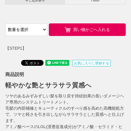
申し込み番号
73680
買い物かごへ入れる
【STEP1】
お気に入りに登録する
商品説明
軽やかな艶とサラサラ質感へ
ツヤのあるみずみずしい髪を取り戻す持続効果の長いダメージヘ
ア専用のシステムトリートメント。
毛髪の内部補修とキューティクルのすべり感を高めた高機能処方
で、ツヤと軽さを引き出しながらサラサラとした質感へと仕上げ
ます。
アミノ酸ベースのLGL(浸透促進成分)がアミノ酸・セラミド・ヒ