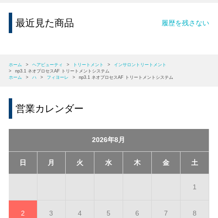
最近見た商品
履歴を残さない
ホーム
>
ヘアビューティ
>
トリートメント
>
インサロントリートメント
>
np3.1 ネオプロセスAF トリートメントシステム
ホーム
>
ハ
>
フィヨーレ
>
np3.1 ネオプロセスAF トリートメントシステム
営業カレンダー
2026年8月
日
月
火
水
木
金
土
1
2
3
4
5
6
7
8