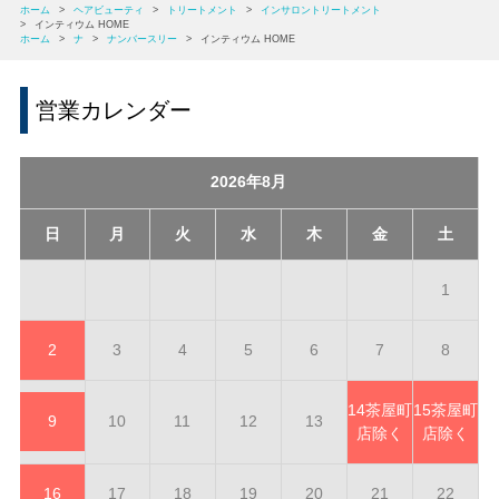
ホーム
>
ヘアビューティ
>
トリートメント
>
インサロントリートメント
>
インティウム HOME
ホーム
>
ナ
>
ナンバースリー
>
インティウム HOME
営業カレンダー
2026年8月
日
月
火
水
木
金
土
1
2
3
4
5
6
7
8
14
茶屋町
15
茶屋町
9
10
11
12
13
店除く
店除く
16
17
18
19
20
21
22