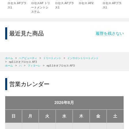
ロセス AFプラ
ロセスAF トリ
ロセス AFプラ
ロセス AF2
ロセス AFプラ
ス1
ートメントシ
ス1
ス1
ステム
最近見た商品
履歴を残さない
ホーム
>
ヘアビューティ
>
トリートメント
>
インサロントリートメント
>
np3.1ネオプロセス AF3
ホーム
>
ハ
>
フィヨーレ
>
np3.1ネオプロセス AF3
営業カレンダー
2026年8月
日
月
火
水
木
金
土