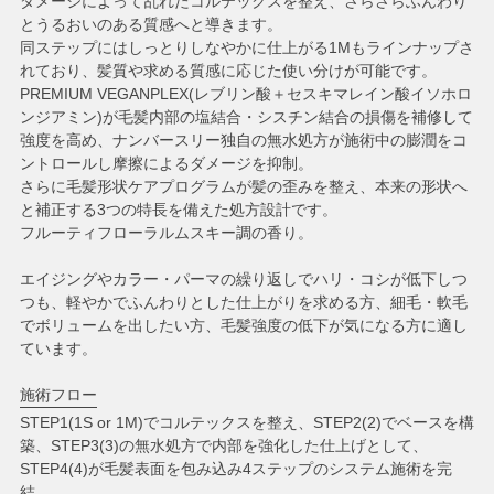
ダメージによって乱れたコルテックスを整え、さらさらふんわり
とうるおいのある質感へと導きます。
同ステップにはしっとりしなやかに仕上がる1Mもラインナップさ
れており、髪質や求める質感に応じた使い分けが可能です。
PREMIUM VEGANPLEX(レブリン酸＋セスキマレイン酸イソホロ
ンジアミン)が毛髪内部の塩結合・シスチン結合の損傷を補修して
強度を高め、ナンバースリー独自の無水処方が施術中の膨潤をコ
ントロールし摩擦によるダメージを抑制。
さらに毛髪形状ケアプログラムが髪の歪みを整え、本来の形状へ
と補正する3つの特長を備えた処方設計です。
フルーティフローラルムスキー調の香り。
エイジングやカラー・パーマの繰り返しでハリ・コシが低下しつ
つも、軽やかでふんわりとした仕上がりを求める方、細毛・軟毛
でボリュームを出したい方、毛髪強度の低下が気になる方に適し
ています。
施術フロー
STEP1(1S or 1M)でコルテックスを整え、STEP2(2)でベースを構
築、STEP3(3)の無水処方で内部を強化した仕上げとして、
STEP4(4)が毛髪表面を包み込み4ステップのシステム施術を完
結。