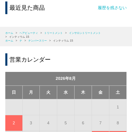
最近見た商品
履歴を残さない
ホーム
>
ヘアビューティ
>
トリートメント
>
インサロントリートメント
>
インティウム 1S
ホーム
>
ナ
>
ナンバースリー
>
インティウム 1S
営業カレンダー
2026年8月
日
月
火
水
木
金
土
1
2
3
4
5
6
7
8