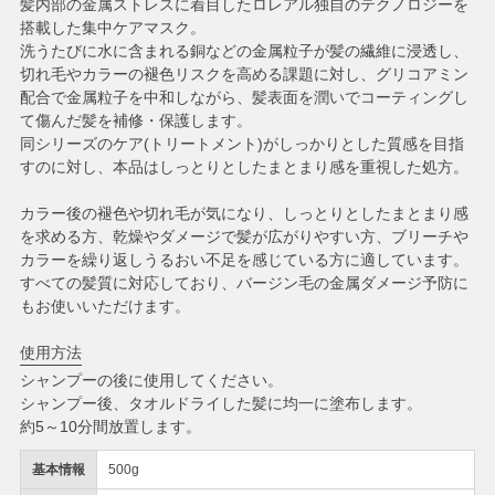
髪内部の金属ストレスに着目したロレアル独自のテクノロジーを
搭載した集中ケアマスク。
洗うたびに水に含まれる銅などの金属粒子が髪の繊維に浸透し、
切れ毛やカラーの褪色リスクを高める課題に対し、グリコアミン
配合で金属粒子を中和しながら、髪表面を潤いでコーティングし
て傷んだ髪を補修・保護します。
同シリーズのケア(トリートメント)がしっかりとした質感を目指
すのに対し、本品はしっとりとしたまとまり感を重視した処方。
カラー後の褪色や切れ毛が気になり、しっとりとしたまとまり感
を求める方、乾燥やダメージで髪が広がりやすい方、ブリーチや
カラーを繰り返しうるおい不足を感じている方に適しています。
すべての髪質に対応しており、バージン毛の金属ダメージ予防に
もお使いいただけます。
使用方法
シャンプーの後に使用してください。
シャンプー後、タオルドライした髪に均一に塗布します。
約5～10分間放置します。
基本情報
500g