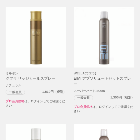
ミルボン
WELLA(ウエラ)
クフラ リッジカールスプレー
EIMI アブソリュートセットスプレ
ー
ナチュラル
スーパーハード/300ml
1,810
円（税別）
一般会員
1,300
円（税別）
一般会員
プロ会員価格
は、ログインしてご確認くだ
さい
プロ会員価格
は、ログインしてご確認くだ
さい