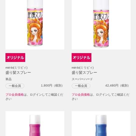
miri-bi(ミリビィ)
miri-bi(ミリビィ)
盛り髪スプレー
盛り髪スプレー
単品
スーパーハード
1,800
円（税別）
42,480
円（税別）
一般会員
一般会員
プロ会員価格
は、ログインしてご確認くだ
プロ会員価格
は、ログインしてご確認くだ
さい
さい