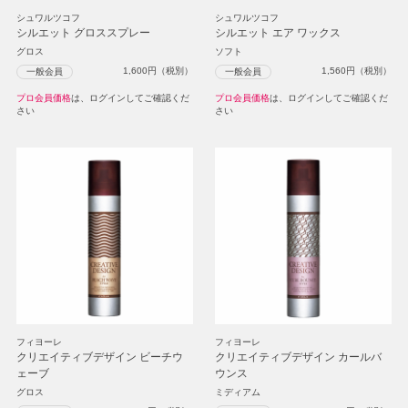
シュワルツコフ
シュワルツコフ
シルエット グロススプレー
シルエット エア ワックス
グロス
ソフト
1,600
円（税別）
1,560
円（税別）
一般会員
一般会員
プロ会員価格
は、ログインしてご確認くだ
プロ会員価格
は、ログインしてご確認くだ
さい
さい
フィヨーレ
フィヨーレ
クリエイティブデザイン ビーチウ
クリエイティブデザイン カールバ
ェーブ
ウンス
グロス
ミディアム