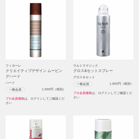
フィヨーレ
ウルトラマジック
クリエイティブデザイン ムービン
グロス&セットスプレー
グハード
グロス＆セット
ハード
1,600
円（税別）
一般会員
1,500
円（税別）
一般会員
プロ会員価格
は、ログインしてご確認くだ
さい
プロ会員価格
は、ログインしてご確認くだ
さい