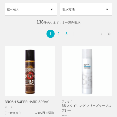
並べ替え
表示方法
138
件あります
1～60件表示
1
2
3
BROSH SUPER HARD SPRAY
アリミノ
BS スタイリング フリーズキープス
ハード
プレー
1,600
円（税別）
一般会員
ハード