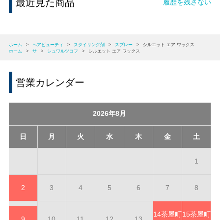
最近見た商品
履歴を残さない
ホーム
>
ヘアビューティ
>
スタイリング剤
>
スプレー
>
シルエット エア ワックス
ホーム
>
サ
>
シュワルツコフ
>
シルエット エア ワックス
営業カレンダー
2026年8月
日
月
火
水
木
金
土
1
2
3
4
5
6
7
8
14
茶屋町
15
茶屋町
9
10
11
12
13