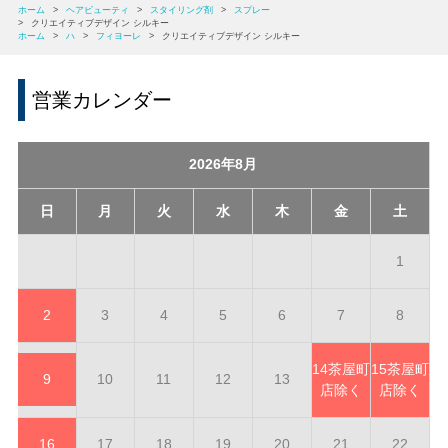
ホーム
>
ヘアビューティ
>
スタイリング剤
>
スプレー
>
クリエイティブデザイン シルキー
ホーム
>
ハ
>
フィヨーレ
>
クリエイティブデザイン シルキー
営業カレンダー
2026年8月
日
月
火
水
木
金
土
1
2
3
4
5
6
7
8
14
茶屋町
15
茶屋町
9
10
11
12
13
店除く
店除く
16
17
18
19
20
21
22