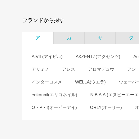
ブランドから探す
ア
カ
サ
タ
AIVIL(アイビル)
AKZENTZ(アクセンツ)
A
アリミノ
アレス
アロマデュウ
アン
インターコスメ
WELLA(ウエラ)
ウェーバ
erikonail(エリコネイル)
N.B.A.A.(エヌビーエーエ
O・P・I(オーピーアイ)
ORLY(オーリー)