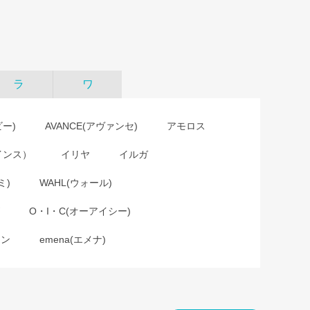
ラ
ワ
ビー)
AVANCE(アヴァンセ)
アモロス
インス）
イリヤ
イルガ
ミ)
WAHL(ウォール)
O・I・C(オーアイシー)
ョン
emena(エメナ)