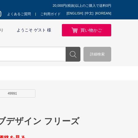
20,000円(税抜)以上のご購入で送料0円
[ENGLISH]
[中文]
[KOREAN]
よくあるご質問
ご利用ガイド
買い物かご
り
ようこそ ゲスト 様
詳細検索
49991
ブデザイン フリーズ