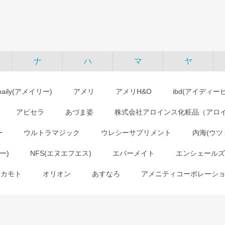
ナ
ハ
マ
ヤ
maily(アメイリー)
アメリ
アメリH&O
ibd(アイディー
アピセラ
あづま姿
株式会社アロインス化粧品（アロ
ー
ウルトラマジック
ウレシーサプリメント
内海(ウツ
ー)
NFS(エヌエフエス)
エバーメイト
エンシェールズ
オカモト
オリオン
あすなろ
アメニティコーポレーシ