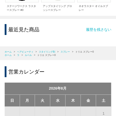
ステージワークス ラスタ
アップスタイリング グロ
ネオラスター オイルスプ
ースプレー #0
ッシースプレー
レー
最近見た商品
履歴を残さない
ホーム
>
ヘアビューティ
>
スタイリング剤
>
スプレー
>
トリエ スプレー0
ホーム
>
ラ
>
ルベル
>
トリエ スプレー0
営業カレンダー
2026年8月
日
月
火
水
木
金
土
1