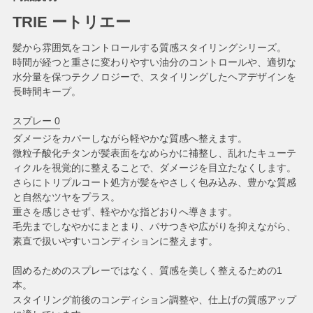
TRIE ートリエー
髪から雰囲気をコントロールする質感スタイリングシリーズ。
時間が経つと重さに変わりやすい油分のコントロールや、適切な
水分量を保つテクノロジーで、スタイリングしたヘアデザインを
長時間キープ。
スプレー 0
ダメージをカバーしながら軽やかな質感へ整えます。
微粒子酸化チタンが髪表面をなめらかに補整し、乱れたキューテ
ィクルを視覚的に整えることで、ダメージを目立たなくします。
さらにトリプルコート処方が髪をやさしく包み込み、豊かな質感
と自然なツヤをプラス。
重さを感じさせず、軽やかな指どおりへ導きます。
毛先までしなやかにまとまり、パサつきや広がりを抑えながら、
素直で扱いやすいコンディションに整えます。
固めるためのスプレーではなく、質感を美しく整えるための1
本。
スタイリング前後のコンディション調整や、仕上げの質感アップ