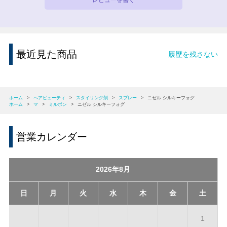
最近見た商品
履歴を残さない
ホーム
>
ヘアビューティ
>
スタイリング剤
>
スプレー
>
ニゼル シルキーフォグ
ホーム
>
マ
>
ミルボン
>
ニゼル シルキーフォグ
営業カレンダー
2026年8月
日
月
火
水
木
金
土
1