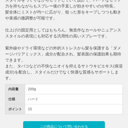
スタイルをつくりながらセットしていく設計で、ハードなセット
力を持ちながらもスプレー後の手直しが効きやすいのが特長。
髪全体にミストが均一に広がり、狙った形をキープしつつも動き
や束感の微調整が可能です。
仕上げの固定用としてはもちろん、無造作なカールやニュアンス
スタイルの表現にも対応する汎用性の高いスプレーです。
紫外線やドライ環境などの外的ストレスから髪を保護する「ダメ
ージバリアミックス」成分が配合され、髪表面の保護効果も期待
できます。
また、タバコなどの不快なニオイを抑えるサトウキビエキス(保湿
成分)を配合し、スタイルだけでなく快適な質感もサポートしま
す。
内容量
200g
仕様
ハード
ポイント
15
この商品について問い合わせる