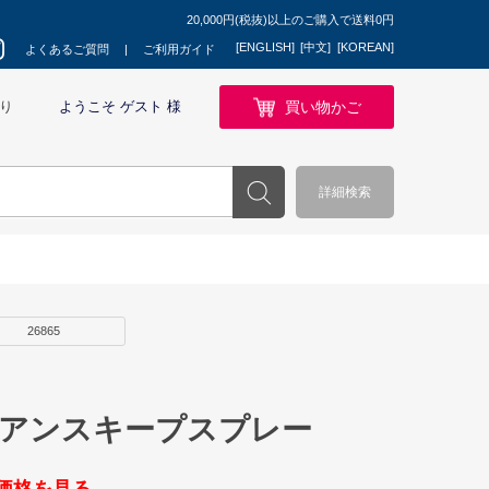
20,000円(税抜)以上のご購入で送料0円
[ENGLISH]
[中文]
[KOREAN]
よくあるご質問
ご利用ガイド
買い物かご
り
ようこそ ゲスト 様
詳細検索
26865
ュアンスキープスプレー