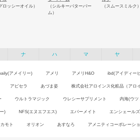
グロッシーオイル）
（シルキーバターバー
（スムースミルク
ム）
ナ
ハ
マ
ヤ
maily(アメイリー)
アメリ
アメリH&O
ibd(アイディー
アピセラ
あづま姿
株式会社アロインス化粧品（アロ
ー
ウルトラマジック
ウレシーサプリメント
内海(ウツ
ー)
NFS(エヌエフエス)
エバーメイト
エンシェールズ
オカモト
オリオン
あすなろ
アメニティコーポレーシ