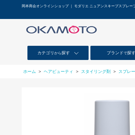
岡本商会オンラインショップ ｜ モダリエ ニュアンスキープスプレ
カテゴリ
探す
ブランド
探
から
で
ホーム
>
ヘアビューティ
>
スタイリング剤
>
スプレ