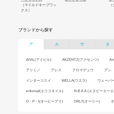
（マイルドキープワッ
（
クス）
ブランドから探す
ア
カ
サ
タ
AIVIL(アイビル)
AKZENTZ(アクセンツ)
A
アリミノ
アレス
アロマデュウ
アン
インターコスメ
WELLA(ウエラ)
ウェーバ
erikonail(エリコネイル)
N.B.A.A.(エヌビーエーエ
O・P・I(オーピーアイ)
ORLY(オーリー)