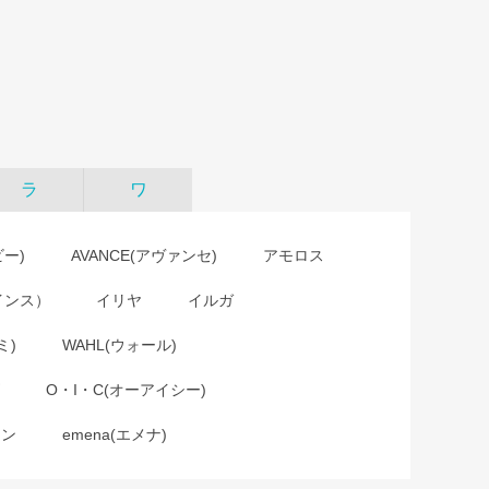
）
ラ
ワ
ビー)
AVANCE(アヴァンセ)
アモロス
インス）
イリヤ
イルガ
ミ)
WAHL(ウォール)
O・I・C(オーアイシー)
ョン
emena(エメナ)