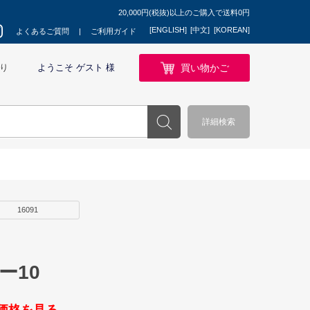
20,000円(税抜)以上のご購入で送料0円
[ENGLISH]
[中文]
[KOREAN]
よくあるご質問
ご利用ガイド
買い物かご
り
ようこそ ゲスト 様
詳細検索
16091
ー10