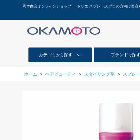
岡本商会オンラインショップ ｜ トリエ スプレー10プロの方向け美
カテゴリ
探す
ブランド
探
から
で
ホーム
>
ヘアビューティ
>
スタイリング剤
>
スプレ