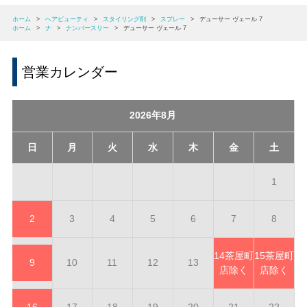
ホーム
>
ヘアビューティ
>
スタイリング剤
>
スプレー
>
デューサー ヴェール 7
ホーム
>
ナ
>
ナンバースリー
>
デューサー ヴェール 7
営業カレンダー
2026年8月
日
月
火
水
木
金
土
1
2
3
4
5
6
7
8
14
茶屋町
15
茶屋町
9
10
11
12
13
店除く
店除く