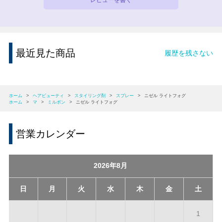
最近見た商品
履歴を残さない
ホーム
>
ヘアビューティ
>
スタイリング剤
>
スプレー
>
ニゼル ライトフォグ
ホーム
>
マ
>
ミルボン
>
ニゼル ライトフォグ
営業カレンダー
2026年8月
日
月
火
水
木
金
土
1