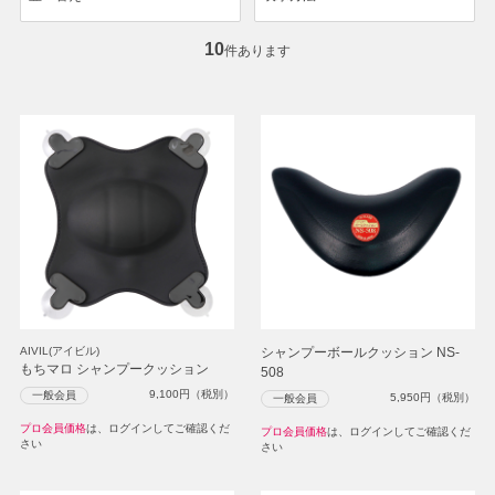
10
件あります
AIVIL(アイビル)
シャンプーボールクッション NS-
もちマロ シャンプークッション
508
9,100
円（税別）
一般会員
5,950
円（税別）
一般会員
プロ会員価格
は、ログインしてご確認くだ
プロ会員価格
は、ログインしてご確認くだ
さい
さい