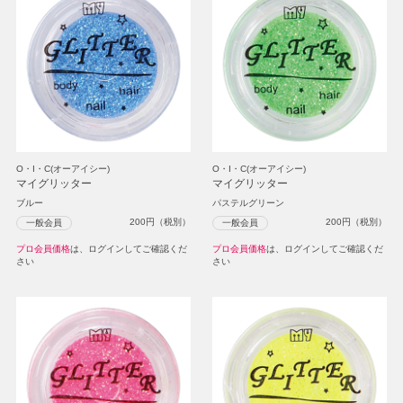
O・I・C(オーアイシー)
O・I・C(オーアイシー)
マイグリッター
マイグリッター
ブルー
パステルグリーン
200
円（税別）
200
円（税別）
一般会員
一般会員
プロ会員価格
は、ログインしてご確認くだ
プロ会員価格
は、ログインしてご確認くだ
さい
さい