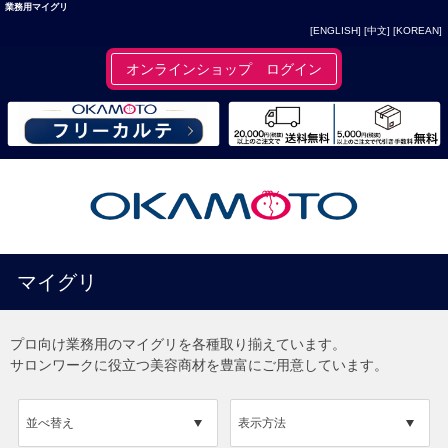
業務用マイグリ
[ENGLISH]
[中文]
[KOREAN]
オンラインショップ ログイン
マイグリ
プロ向け業務用のマイグリを各種取り揃えています。
サロンワークに役立つ美容商材を豊富にご用意しています。
並べ替え
表示方法