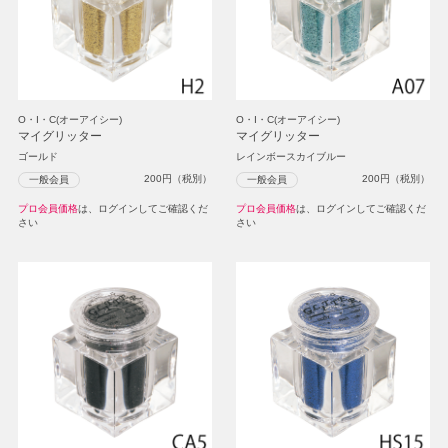
O・I・C(オーアイシー)
O・I・C(オーアイシー)
マイグリッター
マイグリッター
ゴールド
レインボースカイブルー
200
円（税別）
200
円（税別）
一般会員
一般会員
プロ会員価格
は、ログインしてご確認くだ
プロ会員価格
は、ログインしてご確認くだ
さい
さい