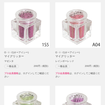
O・I・C(オーアイシー)
O・I・C(オーアイシー)
マイグリッター
マイグリッター
マゼンタ
レインボーレッド
200
円（税別）
200
円（税別）
一般会員
一般会員
プロ会員価格
は、ログインしてご確認くだ
プロ会員価格
は、ログインしてご確認くだ
さい
さい