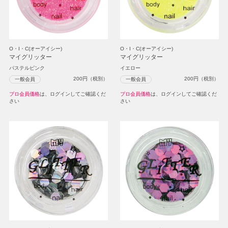
O・I・C(オーアイシー)
O・I・C(オーアイシー)
マイグリッター
マイグリッター
パステルピンク
イエロー
200
円（税別）
200
円（税別）
一般会員
一般会員
プロ会員価格
は、ログインしてご確認くだ
プロ会員価格
は、ログインしてご確認くだ
さい
さい