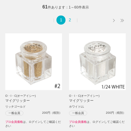
61
件あります
1～60件表示
1
2
O・I・C(オーアイシー)
O・I・C(オーアイシー)
マイグリッター
マイグリッター
リッチゴールド
ホワイトLL
200
円（税別）
200
円（税別）
一般会員
一般会員
プロ会員価格
は、ログインしてご確認くだ
プロ会員価格
は、ログインしてご確認くだ
さい
さい