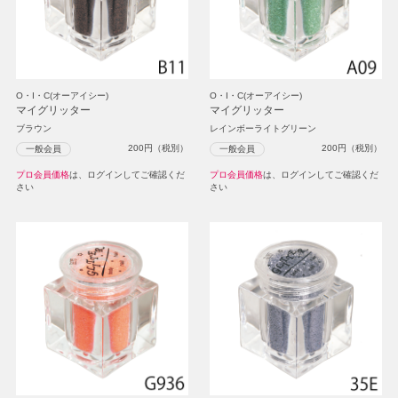
O・I・C(オーアイシー)
O・I・C(オーアイシー)
マイグリッター
マイグリッター
ブラウン
レインボーライトグリーン
200
円（税別）
200
円（税別）
一般会員
一般会員
プロ会員価格
は、ログインしてご確認くだ
プロ会員価格
は、ログインしてご確認くだ
さい
さい