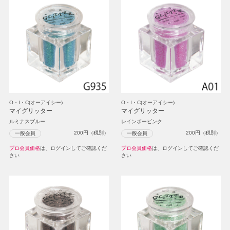
O・I・C(オーアイシー)
O・I・C(オーアイシー)
マイグリッター
マイグリッター
ルミナスブルー
レインボーピンク
200
円（税別）
200
円（税別）
一般会員
一般会員
プロ会員価格
は、ログインしてご確認くだ
プロ会員価格
は、ログインしてご確認くだ
さい
さい