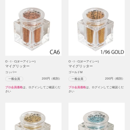
O・I・C(オーアイシー)
O・I・C(オーアイシー)
マイグリッター
マイグリッター
コッパー
ゴールドM
200
円（税別）
200
円（税別）
一般会員
一般会員
プロ会員価格
は、ログインしてご確認くだ
プロ会員価格
は、ログインしてご確認くだ
さい
さい