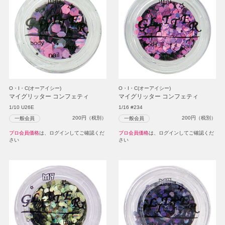
O・I・C(オーアイシー)
O・I・C(オーアイシー)
マイグリッター コンフェティ
マイグリッター コンフェティ
1/10 U26E
1/16 #234
200
円（税別）
200
円（税別）
一般会員
一般会員
プロ会員価格
は、ログインしてご確認くだ
プロ会員価格
は、ログインしてご確認くだ
さい
さい