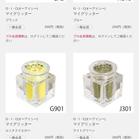
O・I・C(オーアイシー)
O・I・C(オーアイシー)
マイグリッター
マイグリッター
ブラック
ブルー
200
円（税別）
200
円（税別）
一般会員
一般会員
プロ会員価格
は、ログインしてご確認くだ
プロ会員価格
は、ログインしてご確認くだ
さい
さい
O・I・C(オーアイシー)
O・I・C(オーアイシー)
マイグリッター
マイグリッター
ルミナスイエロー
ライトグリーン
200
円（税別）
200
円（税別）
一般会員
一般会員