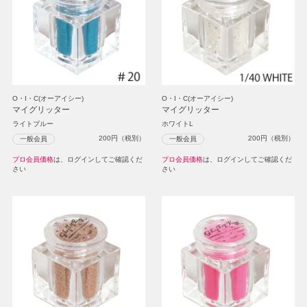
O・I・C(オーアイシー)
O・I・C(オーアイシー)
マイグリッター
マイグリッター
ライトブルー
ホワイトL
200
円（税別）
200
円（税別）
一般会員
一般会員
プロ会員価格
は、ログインしてご確認くだ
プロ会員価格
は、ログインしてご確認くだ
さい
さい