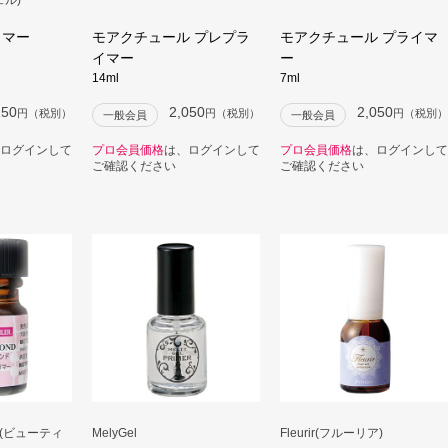
イマー
モアクチュール プレプラ
モアクチュール プライマ
イマー
ー
14ml
7ml
250
2,050
2,050
円（税別）
円（税別）
円（税別）
一般会員
一般会員
ログインして
プロ会員価格
は、ログインして
プロ会員価格
は、ログインして
ご確認ください
ご確認ください
ER(ビューティ
MelyGel
Fleurir(フルーリア)