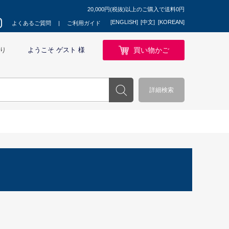
20,000円(税抜)以上のご購入で送料0円
[ENGLISH]
[中文]
[KOREAN]
よくあるご質問
ご利用ガイド
買い物かご
り
ようこそ ゲスト 様
詳細検索