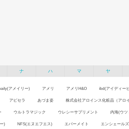
ナ
ハ
マ
ヤ
maily(アメイリー)
アメリ
アメリH&O
ibd(アイディー
アピセラ
あづま姿
株式会社アロインス化粧品（アロ
ー
ウルトラマジック
ウレシーサプリメント
内海(ウツ
ー)
NFS(エヌエフエス)
エバーメイト
エンシェールズ