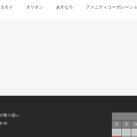
オカモト
オリオン
あすなろ
アメニティコーポレーシ
の取り扱い
わせ
日
月