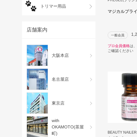
トリマー用品
マジカルプラ
店舗案内
1,
一般会員
プロ会員価格
は、
ご確認ください
大阪本店
名古屋店
東京店
with
OKAMOTO(茶屋
BEAUTY NAIL
町)