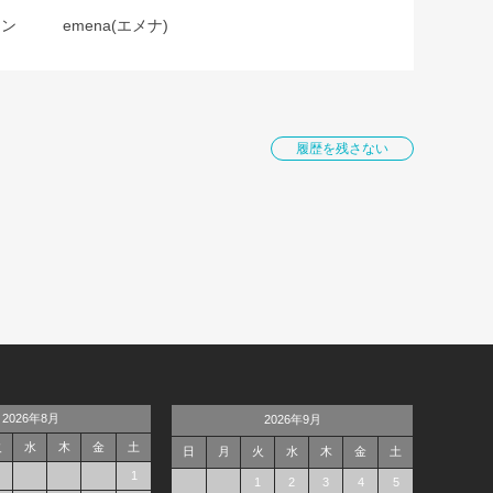
ョン
emena(エメナ)
履歴を残さない
2026年8月
2026年9月
火
水
木
金
土
日
月
火
水
木
金
土
1
1
2
3
4
5