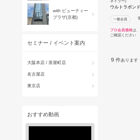
ネイラー)
ウルトラボンド 
with ビューティー
プラザ(京都)
一般会員
プロ会員価格
は、
ご確認ください
セミナー / イベント案内
9
件
あります
大阪本店 / 茶屋町店
名古屋店
東京店
おすすめ動画