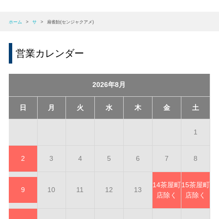
ホーム
>
サ
>
扇雀飴(センジャクアメ)
営業カレンダー
2026年8月
日
月
火
水
木
金
土
1
2
3
4
5
6
7
8
14
茶屋町
15
茶屋町
9
10
11
12
13
店除く
店除く