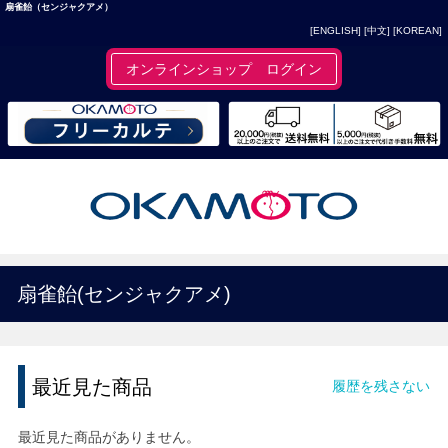
扇雀飴（センジャクアメ）
[ENGLISH]
[中文]
[KOREAN]
オンラインショップ ログイン
扇雀飴(センジャクアメ)
最近見た商品
履歴を残さない
最近見た商品がありません。