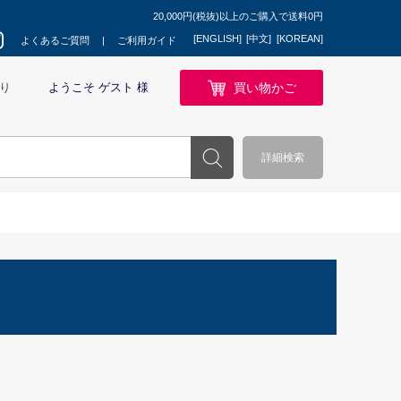
20,000円(税抜)以上のご購入で送料0円
[ENGLISH]
[中文]
[KOREAN]
よくあるご質問
ご利用ガイド
買い物かご
り
ようこそ ゲスト 様
詳細検索