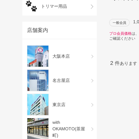
トリマー用品
1,
一般会員
店舗案内
プロ会員価格
は、
ご確認ください
大阪本店
2
件
あります
名古屋店
東京店
with
OKAMOTO(茶屋
町)