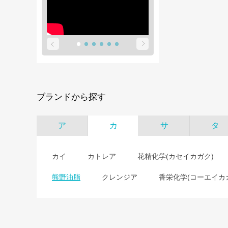
ブランドから探す
ア
カ
サ
タ
カイ
カトレア
花精化学(カセイカガク)
熊野油脂
クレンジア
香栄化学(コーエイカ