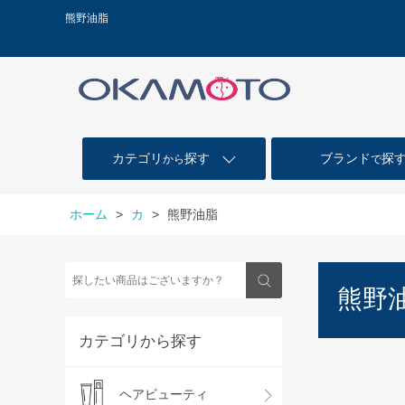
熊野油脂
カテゴリ
探す
ブランド
探
から
で
ホーム
>
カ
>
熊野油脂
熊野
カテゴリから探す
ヘアビューティ