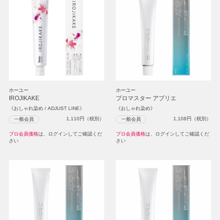
ホーユー
ホーユー
IROJIKAKE
プロマスター アプリエ
《おしゃれ染め / ADJUST LINE》
《おしゃれ染め》
1,110
円（税別）
1,108
円（税別）
一般会員
一般会員
プロ会員価格
は、ログインしてご確認くだ
プロ会員価格
は、ログインしてご確認くだ
さい
さい