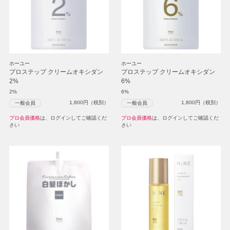
ホーユー
ホーユー
プロステップ クリームオキシダン
プロステップ クリームオキシダン
2%
6%
2%
6%
1,800
円（税別）
1,800
円（税別）
一般会員
一般会員
プロ会員価格
は、ログインしてご確認くだ
プロ会員価格
は、ログインしてご確認くだ
さい
さい