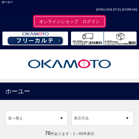
ホーユー
[ENGLISH]
[中文]
[KOREAN]
オンラインショップ ログイン
ホーユー
並べ替え
表示方法
70
件あります
1～60件表示