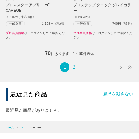
プロマスター アプリエ AC
プロステップ クイック グレイカラ
CAREGE
ー
《アルカリ中和1剤》
《白髪染め》
1,108
円（税別）
740
円（税別）
一般会員
一般会員
プロ会員価格
は、ログインしてご確認くだ
プロ会員価格
は、ログインしてご確認くだ
さい
さい
70
件あります
1～60件表示
1
2
最近見た商品
履歴を残さない
最近見た商品がありません。
ホーム
>
ハ
>
ホーユー