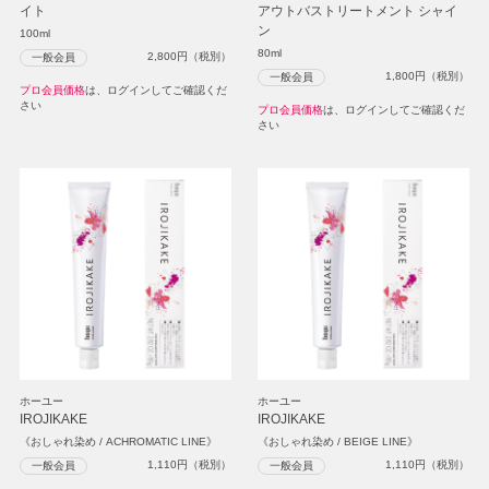
イト
アウトバストリートメント シャイ
ン
100ml
80ml
2,800
円（税別）
一般会員
1,800
円（税別）
一般会員
プロ会員価格
は、ログインしてご確認くだ
さい
プロ会員価格
は、ログインしてご確認くだ
さい
ホーユー
ホーユー
IROJIKAKE
IROJIKAKE
《おしゃれ染め / ACHROMATIC LINE》
《おしゃれ染め / BEIGE LINE》
1,110
円（税別）
1,110
円（税別）
一般会員
一般会員