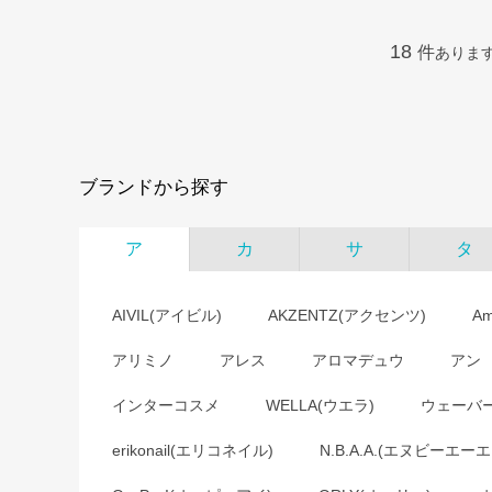
18
件
ありま
ブランドから探す
ア
カ
サ
タ
AIVIL(アイビル)
AKZENTZ(アクセンツ)
A
アリミノ
アレス
アロマデュウ
アン
インターコスメ
WELLA(ウエラ)
ウェーバ
erikonail(エリコネイル)
N.B.A.A.(エヌビーエーエ