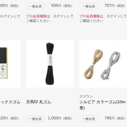
800
935
707
円（税別）
円（税別）
円（税別）
一般会員
一般会員
ログインして
プロ会員価格
は、ログインして
プロ会員価格
は、ログインして
ご確認ください
ご確認ください
スズラン
テックスゴム
天馬印 丸ゴム
シルビア カラーゴム(10m
巻)
720
1,000
785
円（税別）
円（税別）
円（税別）
一般会員
一般会員