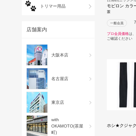
モビロン カラ
トリマー用品
茶
一般会員
店舗案内
プロ会員価格
は、
ご確認ください
大阪本店
名古屋店
東京店
with
ホシ★クジャ
OKAMOTO(茶屋
町)