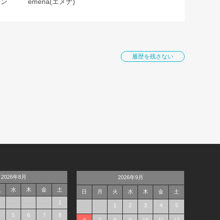
ョン
emena(エメナ)
履歴を残さない
2026年8月
2026年9月
火
水
木
金
土
日
月
火
水
木
金
土
1
1
2
3
4
5
5
6
7
8
6
7
8
9
10
11
12