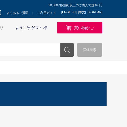
20,000円(税抜)以上のご購入で送料0円
[ENGLISH]
[中文]
[KOREAN]
よくあるご質問
ご利用ガイド
買い物かご
り
ようこそ ゲスト 様
詳細検索