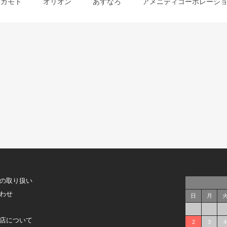
オカモト
オリオン
あすなろ
アメニティコーポレーシ
の取り扱い
わせ
日
月
店について
2
3
4