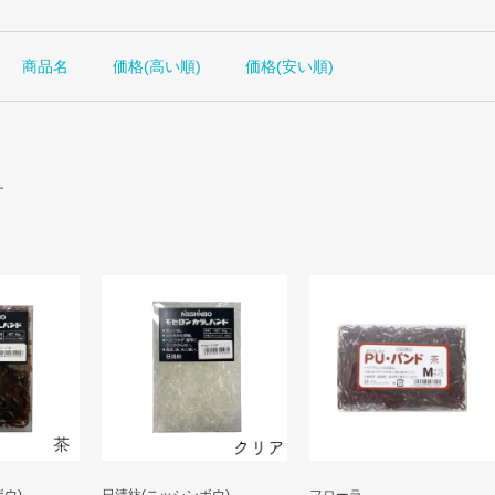
商品名
価格(高い順)
価格(安い順)
す
ウ)
日清紡(ニッシンボウ)
フローラ