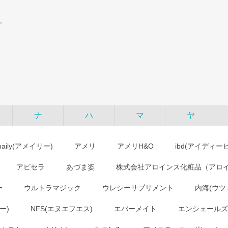
す
ナ
ハ
マ
ヤ
maily(アメイリー)
アメリ
アメリH&O
ibd(アイディー
アピセラ
あづま姿
株式会社アロインス化粧品（アロ
ー
ウルトラマジック
ウレシーサプリメント
内海(ウツ
ー)
NFS(エヌエフエス)
エバーメイト
エンシェールズ