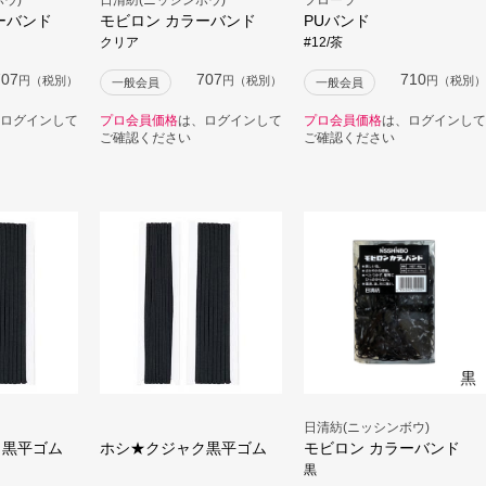
ーバンド
モビロン カラーバンド
PUバンド
クリア
#12/茶
707
707
710
円（税別）
円（税別）
円（税別）
一般会員
一般会員
ログインして
プロ会員価格
は、ログインして
プロ会員価格
は、ログインして
ご確認ください
ご確認ください
日清紡(ニッシンボウ)
ク黒平ゴム
ホシ★クジャク黒平ゴム
モビロン カラーバンド
黒