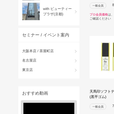
一般会員
with ビューティー
プラザ(京都)
プロ会員価格
は、
ご確認ください
セミナー / イベント案内
大阪本店 / 茶屋町店
名古屋店
東京店
天馬印ソフト
おすすめ動画
(黒平ゴム)
一般会員