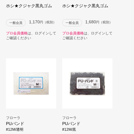
ホシ★クジャク黒丸ゴム
ホシ★クジャク黒丸ゴム
1,170
1,680
円（税別）
円（税別）
一般会員
一般会員
プロ会員価格
は、ログインして
プロ会員価格
は、ログインして
ご確認ください
ご確認ください
フローラ
フローラ
PUバンド
PUバンド
#12M/透明
#12M/黒