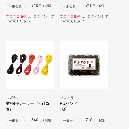
710
710
円（税別）
円（税別）
一般会員
一般会員
プロ会員価格
は、ログインして
プロ会員価格
は、ログインして
ご確認ください
ご確認ください
スズラン
フローラ
業務用ウーリーゴム(10m
PUバンド
巻)
S/茶
540
710
円（税別）
円（税別）
一般会員
一般会員