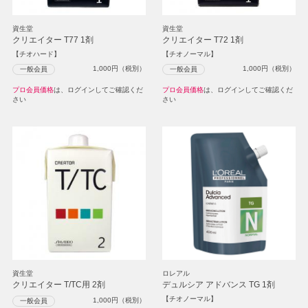
資生堂
資生堂
クリエイター T77 1剤
クリエイター T72 1剤
【チオハード】
【チオノーマル】
1,000
円（税別）
1,000
円（税別）
一般会員
一般会員
プロ会員価格
は、ログインしてご確認くだ
プロ会員価格
は、ログインしてご確認くだ
さい
さい
資生堂
ロレアル
クリエイター T/TC用 2剤
デュルシア アドバンス TG 1剤
【チオノーマル】
1,000
円（税別）
一般会員