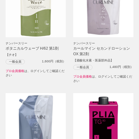
ナンバースリー
ナンバースリー
ボタニカルウェーブ H/62 第1剤
カールマイン セカンドローション
OX 第2剤
【チオ】
【過酸化水素・医薬部外品】
1,600
円（税別）
一般会員
1,480
円（税別）
一般会員
プロ会員価格
は、ログインしてご確認くだ
さい
プロ会員価格
は、ログインしてご確認くだ
さい