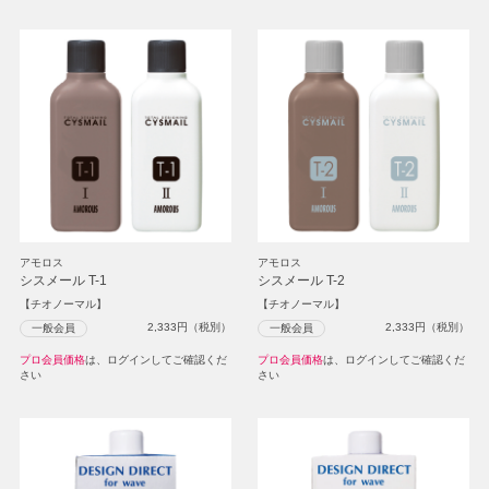
アモロス
アモロス
シスメール T-1
シスメール T-2
【チオノーマル】
【チオノーマル】
2,333
円（税別）
2,333
円（税別）
一般会員
一般会員
プロ会員価格
は、ログインしてご確認くだ
プロ会員価格
は、ログインしてご確認くだ
さい
さい