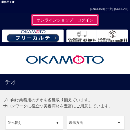
業務用チオ
[ENGLISH]
[中文]
[KOREAN]
オンラインショップ ログイン
チオ
プロ向け業務用のチオを各種取り揃えています。
サロンワークに役立つ美容商材を豊富にご用意しています。
並べ替え
表示方法