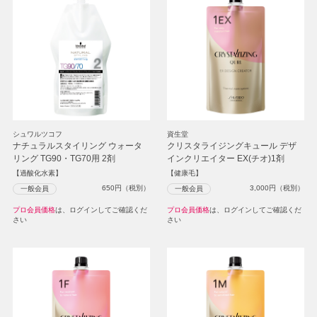
シュワルツコフ
資生堂
ナチュラルスタイリング ウォータ
クリスタライジングキュール デザ
リング TG90・TG70用 2剤
インクリエイター EX(チオ)1剤
【過酸化水素】
【健康毛】
650
円（税別）
3,000
円（税別）
一般会員
一般会員
プロ会員価格
は、ログインしてご確認くだ
プロ会員価格
は、ログインしてご確認くだ
さい
さい