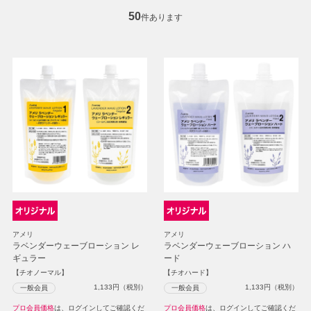
50
件あります
アメリ
アメリ
ラベンダーウェーブローション レ
ラベンダーウェーブローション ハ
ギュラー
ード
【チオノーマル】
【チオハード】
1,133
円（税別）
1,133
円（税別）
一般会員
一般会員
プロ会員価格
は、ログインしてご確認くだ
プロ会員価格
は、ログインしてご確認くだ