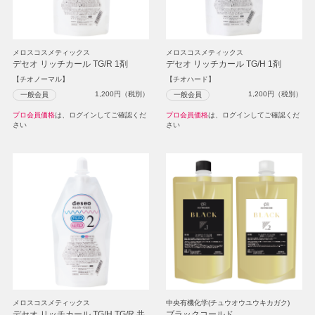
メロスコスメティックス
メロスコスメティックス
デセオ リッチカール TG/R 1剤
デセオ リッチカール TG/H 1剤
【チオノーマル】
【チオハード】
1,200
円（税別）
1,200
円（税別）
一般会員
一般会員
プロ会員価格
は、ログインしてご確認くだ
プロ会員価格
は、ログインしてご確認くだ
さい
さい
メロスコスメティックス
中央有機化学(チュウオウユウキカガク)
デセオ リッチカール TG/H TG/R 共
ブラックコールド