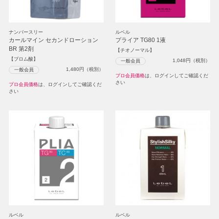
ナンバースリー
ルベル
カールマイン セカンドローション
プライア TG80 1液
BR 第2剤
【チオノーマル】
【ブロム酸】
1,048
円（税別）
一般会員
1,480
円（税別）
一般会員
プロ会員価格
は、ログインしてご確認くだ
さい
プロ会員価格
は、ログインしてご確認くだ
さい
ルベル
ルベル