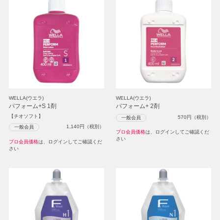
WELLA(ウエラ)
WELLA(ウエラ)
パフォーム+S 1剤
パフォーム+ 2剤
【チオソフト】
570
円（税別）
一般会員
1,140
円（税別）
一般会員
プロ会員価格
は、ログインしてご確認くだ
さい
プロ会員価格
は、ログインしてご確認くだ
さい