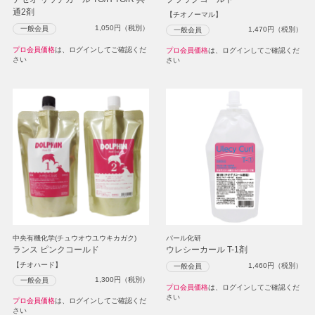
通2剤
【チオノーマル】
1,050
円（税別）
一般会員
1,470
円（税別）
一般会員
プロ会員価格
は、ログインしてご確認くだ
プロ会員価格
は、ログインしてご確認くだ
さい
さい
中央有機化学(チュウオウユウキカガク)
パール化研
ランス ピンクコールド
ウレシーカール T-1剤
【チオハード】
1,460
円（税別）
一般会員
1,300
円（税別）
一般会員
プロ会員価格
は、ログインしてご確認くだ
さい
プロ会員価格
は、ログインしてご確認くだ
さい