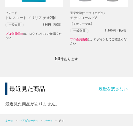
フォード
香栄化学(コーエイカガク)
ドレスコート メリリア チオ2剤
モデルコールドA
【チオノーマル】
880
円（税別）
一般会員
3,260
円（税別）
一般会員
プロ会員価格
は、ログインしてご確認くだ
さい
プロ会員価格
は、ログインしてご確認くだ
さい
50
件あります
最近見た商品
履歴を残さない
最近見た商品がありません。
ホーム
>
ヘアビューティ
>
パーマ
>
チオ