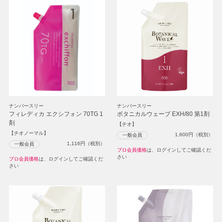
ナンバースリー
ナンバースリー
フィレディカ エクシフォン 70TG 1
ボタニカルウェーブ EXH/80 第1剤
剤
【チオ】
【チオノーマル】
1,600
円（税別）
一般会員
1,116
円（税別）
一般会員
プロ会員価格
は、ログインしてご確認くだ
さい
プロ会員価格
は、ログインしてご確認くだ
さい